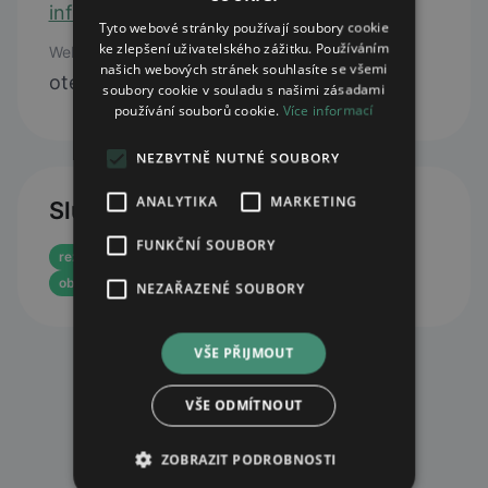
info@lekarnalety.cz
Tyto webové stránky používají soubory cookie
ke zlepšení uživatelského zážitku. Používáním
Web
našich webových stránek souhlasíte se všemi
otevřít web
soubory cookie v souladu s našimi zásadami
používání souborů cookie.
Více informací
NEZBYTNĚ NUTNÉ SOUBORY
ANALYTIKA
MARKETING
Služby
FUNKČNÍ SOUBORY
rezervace eReceptu
objednávka léků z centrálního skladu
NEZAŘAZENÉ SOUBORY
VŠE PŘIJMOUT
VŠE ODMÍTNOUT
ZOBRAZIT PODROBNOSTI