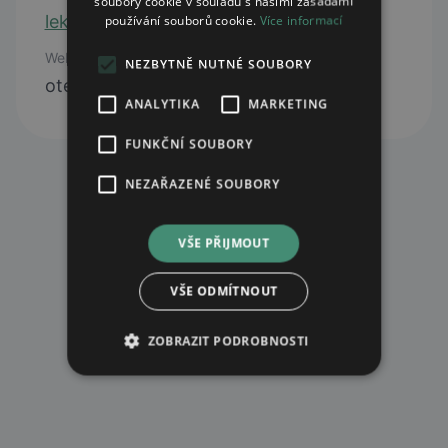
soubory cookie v souladu s našimi zásadami
lekarna@lekarnapribram.cz
používání souborů cookie.
Více informací
Web
NEZBYTNĚ NUTNÉ SOUBORY
otevřít web
ANALYTIKA
MARKETING
FUNKČNÍ SOUBORY
NEZAŘAZENÉ SOUBORY
VŠE PŘIJMOUT
VŠE ODMÍTNOUT
ZOBRAZIT PODROBNOSTI