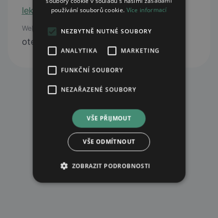
soubory cookie v souladu s našimi zásadami
lekarna@lekarnapribram.cz
používání souborů cookie.
Více informací
Web
NEZBYTNĚ NUTNÉ SOUBORY
otevřít web
ANALYTIKA
MARKETING
FUNKČNÍ SOUBORY
NEZAŘAZENÉ SOUBORY
VŠE PŘIJMOUT
VŠE ODMÍTNOUT
ZOBRAZIT PODROBNOSTI