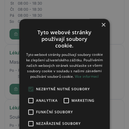
St
08:00 - 18:30
Čt
08:00 - 18:30
Pá
08:00 - 18:30
So
08:00 - 15:30
×
Tyto webové stránky
Rezervovat
používají soubory
cookie.
Lékárna U České koruny
Tyto webové stránky používají soubory cookie
ke zlepšení uživatelského zážitku. Používáním
Masarykovo náměstí 135, Jilemnice, 51401
našich webových stránek souhlasíte se všemi
Po - Pá
07:30 - 17:00
soubory cookie v souladu s našimi zásadami
používání souborů cookie.
Více informací
So
07:30 - 11:00
NEZBYTNĚ NUTNÉ SOUBORY
Rezervovat
ANALYTIKA
MARKETING
Lékárna U Orla
FUNKČNÍ SOUBORY
Soukenné nám. 4, Liberec
NEZAŘAZENÉ SOUBORY
Po - Pá
07:00 - 19:00