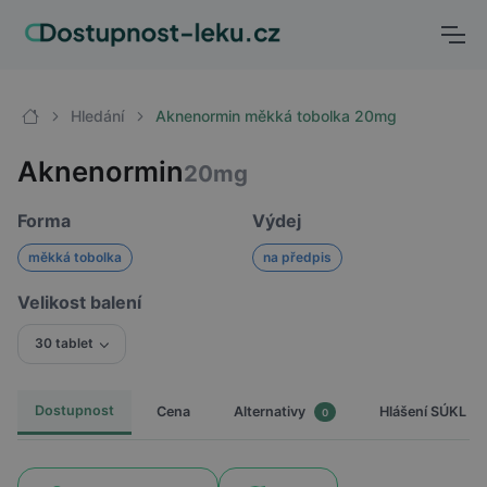
Hledání
Aknenormin měkká tobolka 20mg
Aknenormin
20mg
Forma
Výdej
měkká tobolka
na předpis
Velikost balení
30 tablet
Dostupnost
Cena
Hlášení SÚKL
Alternativy
0