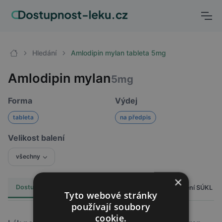
Hledání
Amlodipin mylan tableta 5mg
Amlodipin mylan
5mg
Forma
Výdej
tableta
na předpis
Velikost balení
všechny
×
Dostupnost
Cena
Hlášení SÚKL
Alternativy
2
Tyto webové stránky
používají soubory
cookie.