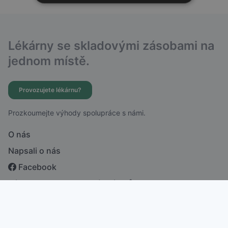
Lékárny se skladovými zásobami na
jednom místě.
Provozujete lékárnu?
Prozkoumejte výhody spolupráce s námi.
O nás
Napsali o nás
Facebook
Zásady ochrany osobních údajů
česky
english