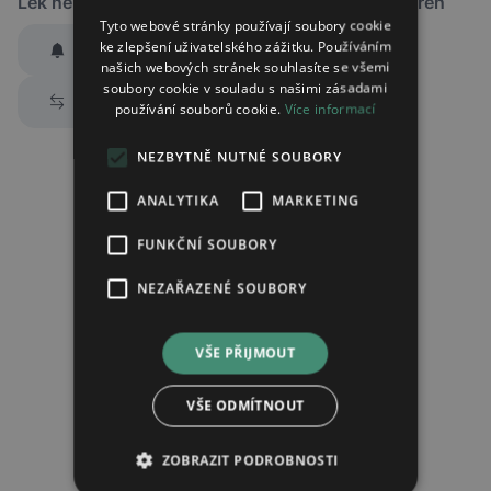
Lék není dostupný v žádné ze sledovaných lékáren
Tyto webové stránky používají soubory cookie
ke zlepšení uživatelského zážitku. Používáním
Hlídat dostupnost
našich webových stránek souhlasíte se všemi
Zaslat jednorázově emailem informaci o naskladnění
soubory cookie v souladu s našimi zásadami
Prozkoumat alternativy
používání souborů cookie.
Více informací
Region:
Praha
Lék:
Amlodipin mylan tableta 5mg
NEZBYTNĚ NUTNÉ SOUBORY
hlídat náhrady léku (alternativy)
ANALYTIKA
MARKETING
FUNKČNÍ SOUBORY
Chci dostávat
slevové nabídky a novinky
podle účelu B.4 zásad
NEZAŘAZENÉ SOUBORY
zpracování osobních údajů.
Seznámil/a jsem se se
zásadami zpracování osobních údajů
.
VŠE PŘIJMOUT
Ověřit adresu
VŠE ODMÍTNOUT
ZOBRAZIT PODROBNOSTI