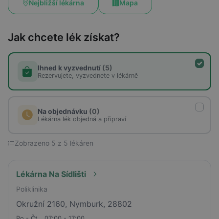
Nejbližší lékárna
Mapa
Jak chcete lék získat?
Ihned k vyzvednutí
(5)
Rezervujete, vyzvednete v lékárně
Na objednávku
(0)
Lékárna lék objedná a připraví
Zobrazeno 5 z 5 lékáren
Lékárna Na Sídlišti
Poliklinika
Okružní 2160, Nymburk, 28802
Po - Čt
07:00 - 17:00