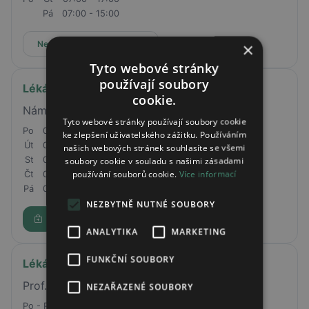
Pá
07:00 - 15:00
Nepřijímá online rezervace
×
Tyto webové stránky
používají soubory
Lékárna Na Poliklinice
cookie.
Náměstí Gen. Knopa 837 Žamberk
Tyto webové stránky používají soubory cookie
Po
07:00 - 16:00
ke zlepšení uživatelského zážitku. Používáním
Út
07:00 - 16:00
našich webových stránek souhlasíte se všemi
St
07:00 - 16:00
soubory cookie v souladu s našimi zásadami
používání souborů cookie.
Více informací
Čt
07:00 - 16:00
Pá
07:00 - 13:30
NEZBYTNĚ NUTNÉ SOUBORY
Rezervovat
ANALYTIKA
MARKETING
FUNKČNÍ SOUBORY
Lékárna Rehabilitační nemocnice Beroun
Prof. Veselého 493, Beroun, 266 56
NEZAŘAZENÉ SOUBORY
Po - Pá
8:00 - 18:00