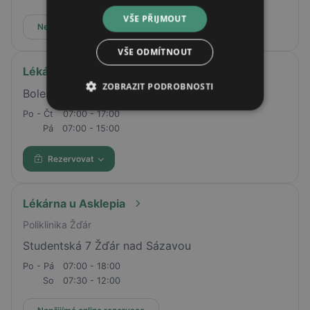
VŠE PŘIJMOUT
Nepřijímá online rezervace
VŠE ODMÍTNOUT
Lékárna Pharmea
ZOBRAZIT PODROBNOSTI
Boleslavská třída 1854/14, Nymburk, 28802
Po - Čt
07:00 - 17:00
Pá
07:00 - 15:00
Rezervovat
Lékárna u Asklepia
Poliklinika Žďár
Studentská 7 Žďár nad Sázavou
Po - Pá
07:00 - 18:00
So
07:30 - 12:00