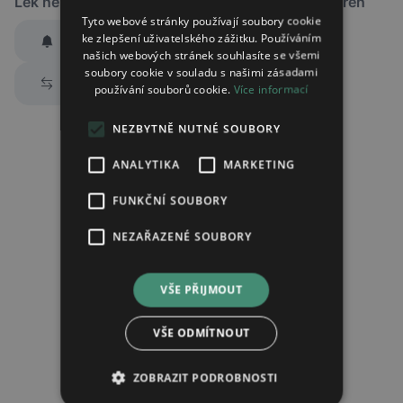
Lék není dostupný v žádné ze sledovaných lékáren
Tyto webové stránky používají soubory cookie
ke zlepšení uživatelského zážitku. Používáním
Hlídat dostupnost
našich webových stránek souhlasíte se všemi
Zaslat jednorázově emailem informaci o naskladnění
soubory cookie v souladu s našimi zásadami
Prozkoumat alternativy
používání souborů cookie.
Více informací
Region:
Praha
Lék:
Aripiprazole neuraxpharm tableta
NEZBYTNĚ NUTNÉ SOUBORY
10mg
ANALYTIKA
MARKETING
hlídat náhrady léku (alternativy)
FUNKČNÍ SOUBORY
NEZAŘAZENÉ SOUBORY
Chci dostávat
slevové nabídky a novinky
podle účelu B.4 zásad
zpracování osobních údajů.
Seznámil/a jsem se se
zásadami zpracování osobních údajů
.
VŠE PŘIJMOUT
Ověřit adresu
VŠE ODMÍTNOUT
ZOBRAZIT PODROBNOSTI