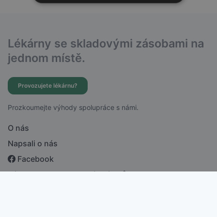
Lékárny se skladovými zásobami na
jednom místě.
Provozujete lékárnu?
Prozkoumejte výhody spolupráce s námi.
O nás
Napsali o nás
Facebook
Zásady ochrany osobních údajů
česky
english