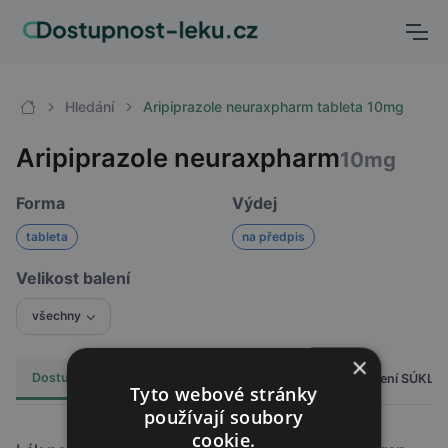
Hledání
Aripiprazole neuraxpharm tableta 10mg
Aripiprazole neuraxpharm
10mg
Forma
Výdej
tableta
na předpis
Velikost balení
všechny
×
Dostupnost
Cena
Hlášení SÚKL
Alternativy
21
Tyto webové stránky
používají soubory
cookie.