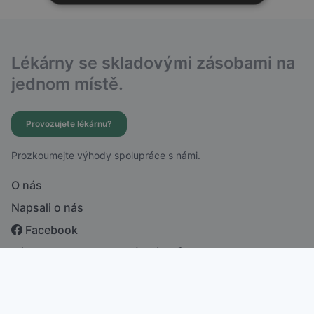
Lékárny se skladovými zásobami na
jednom místě.
Provozujete lékárnu?
Prozkoumejte výhody spolupráce s námi.
O nás
Napsali o nás
Facebook
Zásady ochrany osobních údajů
česky
english