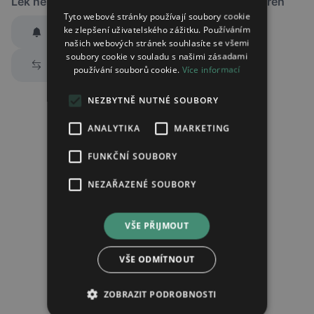
Lék není dostupný v žádné ze sledovaných lékáren
Tyto webové stránky používají soubory cookie
ke zlepšení uživatelského zážitku. Používáním
Hlídat dostupnost
našich webových stránek souhlasíte se všemi
Zaslat jednorázově emailem informaci o naskladnění
soubory cookie v souladu s našimi zásadami
Prozkoumat alternativy
používání souborů cookie.
Více informací
Region:
Praha
Lék:
Aripiprazole neuraxpharm tableta
NEZBYTNĚ NUTNÉ SOUBORY
10mg
ANALYTIKA
MARKETING
hlídat náhrady léku (alternativy)
FUNKČNÍ SOUBORY
NEZAŘAZENÉ SOUBORY
Chci dostávat
slevové nabídky a novinky
podle účelu B.4 zásad
zpracování osobních údajů.
Seznámil/a jsem se se
zásadami zpracování osobních údajů
.
VŠE PŘIJMOUT
Ověřit adresu
VŠE ODMÍTNOUT
ZOBRAZIT PODROBNOSTI