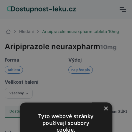
Hledání
Aripiprazole neuraxpharm tableta 10mg
Aripiprazole neuraxpharm
10mg
Forma
Výdej
tableta
na předpis
Velikost balení
všechny
×
Dostupnost
Cena
Hlášení SÚKL
Alternativy
21
Tyto webové stránky
používají soubory
cookie.