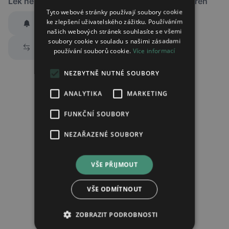
Lék není dostupný v žádné ze sledovaných lékáren
Tyto webové stránky používají soubory cookie
ke zlepšení uživatelského zážitku. Používáním
Hlídat dostupnost
našich webových stránek souhlasíte se všemi
Zaslat jednorázově emailem informaci o naskladnění
soubory cookie v souladu s našimi zásadami
Prozkoumat alternativy
používání souborů cookie.
Více informací
Region:
Praha
Lék:
Atomoxetin sandoz tvrdá tobolka
NEZBYTNĚ NUTNÉ SOUBORY
10mg
ANALYTIKA
MARKETING
FUNKČNÍ SOUBORY
Chci dostávat
slevové nabídky a novinky
podle účelu B.4 zásad
zpracování osobních údajů.
NEZAŘAZENÉ SOUBORY
Seznámil/a jsem se se
zásadami zpracování osobních údajů
.
Ověřit adresu
VŠE PŘIJMOUT
VŠE ODMÍTNOUT
ZOBRAZIT PODROBNOSTI