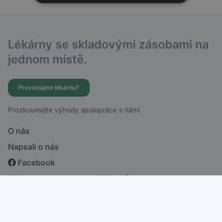
Lékárny se skladovými zásobami na
jednom místě.
Provozujete lékárnu?
Prozkoumejte výhody spolupráce s námi.
O nás
Napsali o nás
Facebook
Zásady ochrany osobních údajů
česky
english