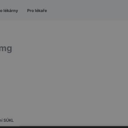
o lékárny
Pro lékaře
8mg
ní SÚKL