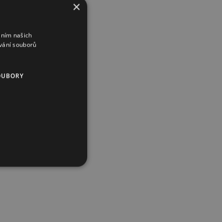
×
áním našich
vání souborů
OUBORY