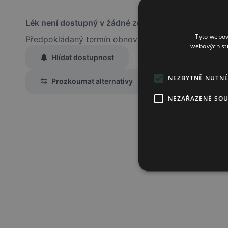
Lék není dostupný v žádné ze sledovaných lékáren
Tyto webov
Předpokládaný termín obnovení dodávky je 2025-03
webových st
Hlídat dostupnost
Zaslat jednorázově emailem informaci o naskladnění
NEZBYTNĚ NUTN
Prozkoumat alternativy
Region:
Praha
NEZAŘAZENÉ SO
Lék:
Atomoxetin sa
hlídat náhrady léku (alternativy)
Chci dostávat
slevové nabídky a novinky
podle účelu B.4 zás
Seznámil/a jsem se se
zásadami zpracování osobních údajů
.
Ověřit adresu