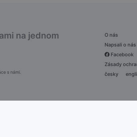
bami na jednom
O nás
Napsali o nás
Facebook
Zásady ochra
ce s námi.
česky
engl