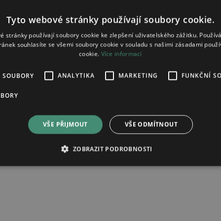
Tyto webové stránky používají soubory cookie.
é stránky používají soubory cookie ke zlepšení uživatelského zážitku. Použív
-31 (
více informací
)
ránek souhlasíte se všemi soubory cookie v souladu s našimi zásadami použí
cookie.
Více informací
É SOUBORY
ANALYTIKA
MARKETING
FUNKČNÍ S
UBORY
ndoz tvrdá tobolka 18mg
VŠE PŘIJMOUT
VŠE ODMÍTNOUT
ZOBRAZIT PODROBNOSTI
ad zpracování osobních údajů.