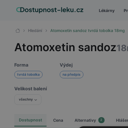
Lékárny
Pr
Hledání
Atomoxetin sandoz tvrdá tobolka 18mg
Atomoxetin sandoz
1
Forma
Výdej
tvrdá tobolka
na předpis
Velikost balení
všechny
Dostupnost
Cena
Alternativy
Hláše
2