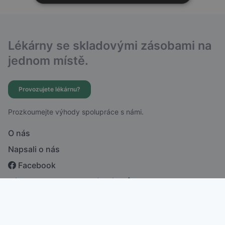
Lékárny se skladovými zásobami na
jednom místě.
Provozujete lékárnu?
Prozkoumejte výhody spolupráce s námi.
O nás
Napsali o nás
Facebook
Zásady ochrany osobních údajů
česky
english