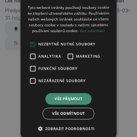
Lék není dostupný v žádné ze sledovaných lékáren
Tyto webové stránky používají soubory cookie
Předpokládaný termín obnovení dodávky je 2025-03-
ke zlepšení uživatelského zážitku. Používáním
31 (
více informací
)
našich webových stránek souhlasíte se všemi
soubory cookie v souladu s našimi zásadami
Hlídat dostupnost
používání souborů cookie.
Více informací
Zaslat jednorázově emailem informaci o naskladnění
Prozkoumat alternativy
NEZBYTNĚ NUTNÉ SOUBORY
Region:
Praha
Lék:
Atomoxetin sandoz tvrdá tobolka
ANALYTIKA
MARKETING
80mg
FUNKČNÍ SOUBORY
hlídat náhrady léku (alternativy)
NEZAŘAZENÉ SOUBORY
Chci dostávat
slevové nabídky a novinky
podle účelu B.4 zásad
VŠE PŘIJMOUT
zpracování osobních údajů.
Seznámil/a jsem se se
zásadami zpracování osobních údajů
.
VŠE ODMÍTNOUT
Ověřit adresu
ZOBRAZIT PODROBNOSTI