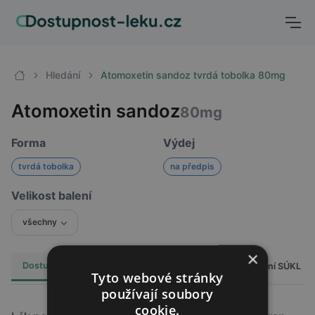
Hledání
Atomoxetin sandoz tvrdá tobolka 80mg
Atomoxetin sandoz
80mg
Forma
Výdej
tvrdá tobolka
na předpis
Velikost balení
všechny
×
Dostupnost
Cena
Hlášení SÚKL
Alternativy
1
Tyto webové stránky
používají soubory
cookie.