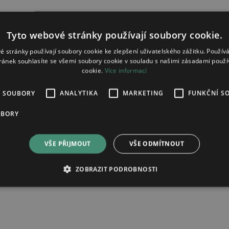
čná cena v lékárně se může lišit.
Tyto webové stránky používají soubory cookie.
é stránky používají soubory cookie ke zlepšení uživatelského zážitku. Použív
ránek souhlasíte se všemi soubory cookie v souladu s našimi zásadami použí
127,10 Kč
cookie.
Více informací
É SOUBORY
ANALYTIKA
MARKETING
FUNKČNÍ S
126,07 Kč
UBORY
14,63 Kč
VŠE PŘIJMOUT
VŠE ODMÍTNOUT
ZOBRAZIT PODROBNOSTI