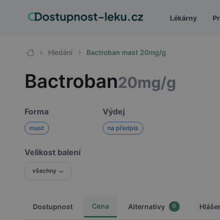
Lékárny
Pr
Hledání
Bactroban mast 20mg/g
Bactroban
20mg/g
Forma
Výdej
mast
na předpis
Velikost balení
všechny
Cena
Dostupnost
Alternativy
Hláše
0