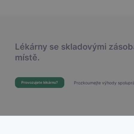
Lékárny se skladovými záso
místě.
Prozkoumejte výhody spoluprá
Provozujete lékárnu?
Dostupnost Léků s.r.o.
Chudenická 1059/30, Praha 10 – Hostivař
IČ: 21756988 | DIČ: CZ21756988