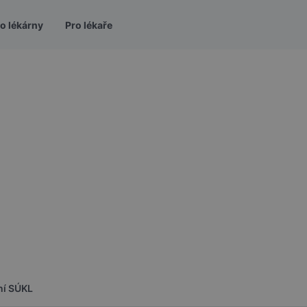
o lékárny
Pro lékaře
ní SÚKL