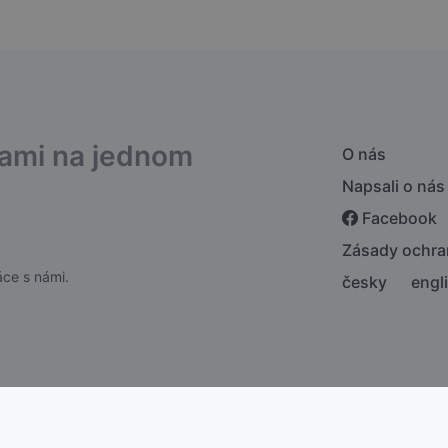
bami na jednom
O nás
Napsali o nás
Facebook
Zásady ochra
ce s námi.
česky
engl