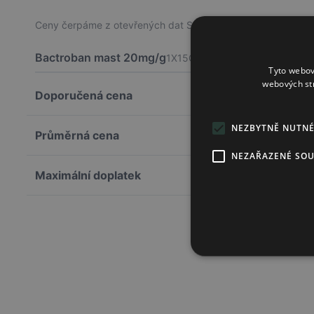
Ceny čerpáme z otevřených dat SÚKL a jsou orientační. Skute
Bactroban mast 20mg/g
1X15G
Tyto webov
webových st
Doporučená cena
NEZBYTNĚ NUTN
Průměrná cena
NEZAŘAZENÉ SO
Maximální doplatek