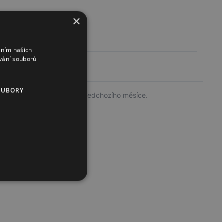
×
áním našich
vání souborů
OUBORY
Průměrná cena z výdejů předchozího měsíce.