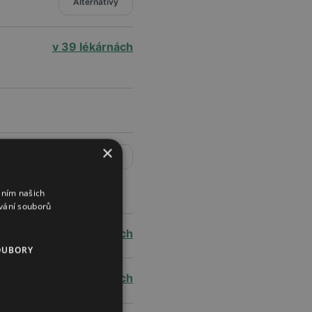
Alternativy
v 39 lékárnách
×
Alternativy
áním našich
vání souborů
v 22 lékárnách
OUBORY
v 9 lékárnách