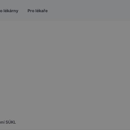
o lékárny
Pro lékaře
ení SÚKL