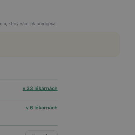
řem, který vám lék předepsal
v 33 lékárnách
v 6 lékárnách