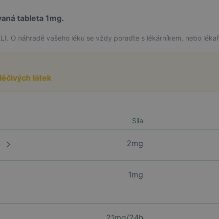
aná tableta 1mg.
L). O náhradě vašeho léku se vždy poraďte s lékárníkem, nebo léka
léčivých látek
Síla
m
2mg
1mg
21mg/24h