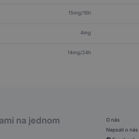
15mg/16h
4mg
14mg/24h
bami na jednom
O nás
Napsali o nás