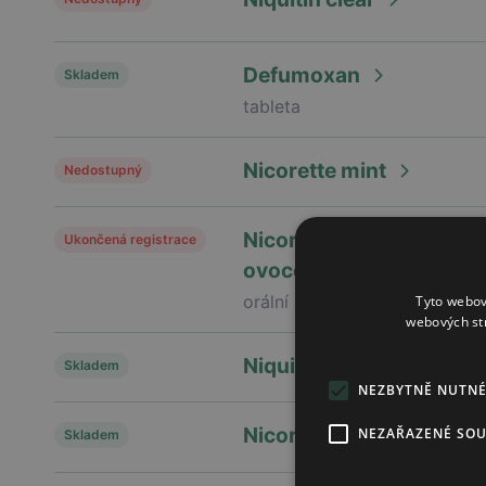
Defumoxan
Skladem
tableta
Nicorette mint
Nedostupný
Nicorette spray s pŘÍchu
Ukončená registrace
ovoce
orální sprej, roztok2
Tyto webov
webových st
Niquitin freshmint
Skladem
NEZBYTNĚ NUTN
Nicorette classic gum
NEZAŘAZENÉ SO
Skladem