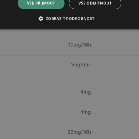
VŠE PŘIJMOUT
VŠE ODMÍTNOUT
m
4mg
ZOBRAZIT PODROBNOSTI
2mg
10mg/16h
1mg/dáv
4mg
4mg
25mg/16h