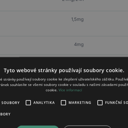
1,5mg
4mg
tÍ lesnÍho
1mg/dáv
Tyto webové stránky používají soubory cookie.
é stránky používají soubory cookie ke zlepšení uživatelského zážitku. Použív
ránek souhlasíte se všemi soubory cookie v souladu s našimi zásadami použí
cookie.
Více informací
4mg
É SOUBORY
ANALYTIKA
MARKETING
FUNKČNÍ S
2mg
UBORY