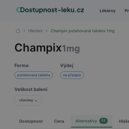
Lékárny
Pr
Hledání
Champix potahovaná tableta 1mg
Champix
1mg
Forma
Výdej
potahovaná tableta
na předpis
Velikost balení
všechny
Alternativy
Dostupnost
Cena
Hláš
23