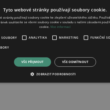
čná cena v lékárně se může lišit.
Tyto webové stránky používají soubory cookie.
é stránky používají soubory cookie ke zlepšení uživatelského zážitku. Použív
ránek souhlasíte se všemi soubory cookie v souladu s našimi zásadami použí
cookie.
Více informací
É SOUBORY
ANALYTIKA
MARKETING
FUNKČNÍ S
UBORY
VŠE PŘIJMOUT
VŠE ODMÍTNOUT
ZOBRAZIT PODROBNOSTI