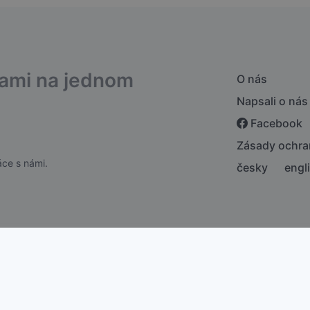
bami na jednom
O nás
Napsali o nás
Facebook
Zásady ochra
ce s námi.
česky
engl