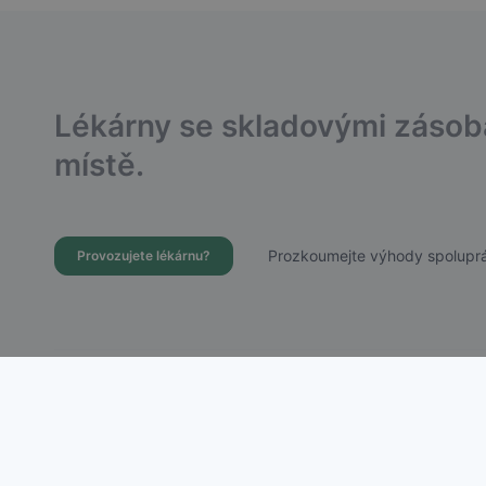
Lékárny se skladovými záso
místě.
Prozkoumejte výhody spoluprá
Provozujete lékárnu?
Dostupnost Léků s.r.o.
Chudenická 1059/30, Praha 10 – Hostivař
IČ: 21756988 | DIČ: CZ21756988