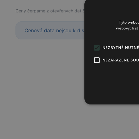
Ceny čerpáme z otevřených dat SÚKL a jsou orientační. Skute
Tyto webov
webových st
Cenová data nejsou k dispozici
NEZBYTNĚ NUTN
NEZAŘAZENÉ SO