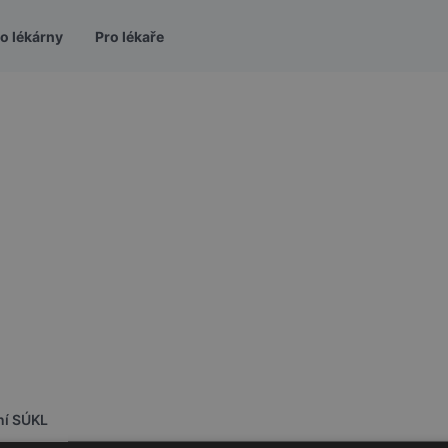
o lékárny
Pro lékaře
ní SÚKL