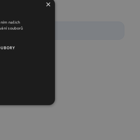
×
áním našich
vání souborů
OUBORY