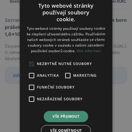
Alternativy
Dostupnost
Cena
Hlášení SÚKL
0
Tyto webové stránky
používají soubory
cookie.
Seznam léčiv, kterými lze nahradit
Colinfant new born
prášek pro perorální suspenzi 0,8x10^8-
Tyto webové stránky používají soubory cookie
1,6x10^8b/ml.
ke zlepšení uživatelského zážitku. Používáním
našich webových stránek souhlasíte se všemi
soubory cookie v souladu s našimi zásadami
Čerpáme z databáze Státního ústavu pro kontrolu léčiv (SÚKL).
používání souborů cookie.
Více informací
O náhradě vašeho léku se vždy poraďte s lékárníkem, nebo
lékařem, který vám lék předepsal
NEZBYTNĚ NUTNÉ SOUBORY
Informace o alternativách nejsou k dispozici
ANALYTIKA
MARKETING
FUNKČNÍ SOUBORY
NEZAŘAZENÉ SOUBORY
VŠE PŘIJMOUT
VŠE ODMÍTNOUT