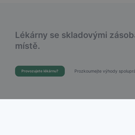
Lékárny se skladovými záso
místě.
Prozkoumejte výhody spoluprá
Provozujete lékárnu?
Dostupnost Léků s.r.o.
Chudenická 1059/30, Praha 10 – Hostivař
IČ: 21756988 | DIČ: CZ21756988