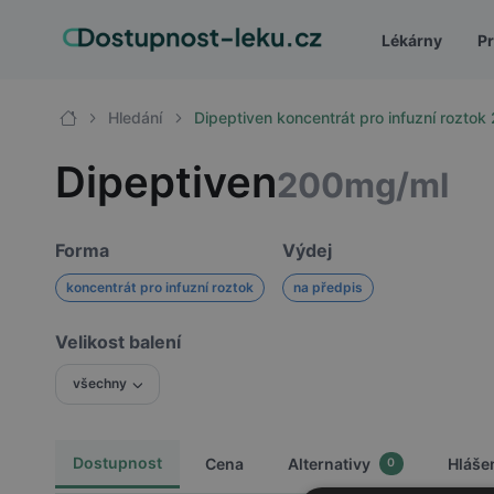
Lékárny
Pr
Hledání
Dipeptiven koncentrát pro infuzní rozto
Dipeptiven
200mg/ml
Forma
Výdej
koncentrát pro infuzní roztok
na předpis
Velikost balení
všechny
Dostupnost
Cena
Alternativy
Hláše
0