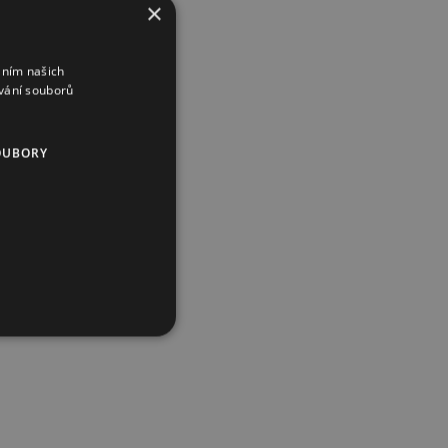
×
áním našich
vání souborů
OUBORY