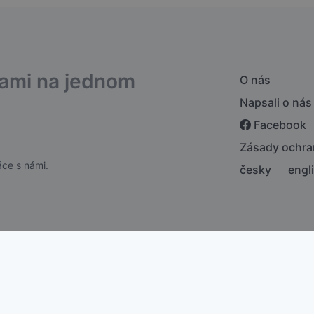
bami na jednom
O nás
Napsali o nás
Facebook
Zásady ochra
ce s námi.
česky
engl