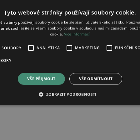
Tyto webové stránky používají soubory cookie.
é stránky používají soubory cookie ke zlepšení uživatelského zážitku. Použív
ránek souhlasíte se všemi soubory cookie v souladu s našimi zásadami použí
cookie.
Více informací
É SOUBORY
ANALYTIKA
MARKETING
FUNKČNÍ S
infuzní roztok 200mg/ml
UBORY
VŠE PŘIJMOUT
VŠE ODMÍTNOUT
ad zpracování osobních údajů.
ZOBRAZIT PODROBNOSTI