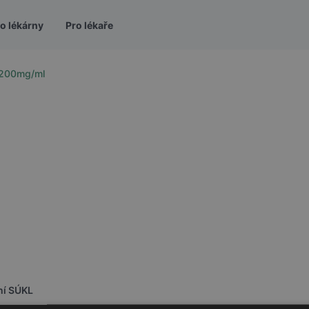
o lékárny
Pro lékaře
k 200mg/ml
ní SÚKL