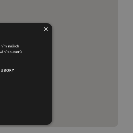
×
áním našich
vání souborů
OUBORY