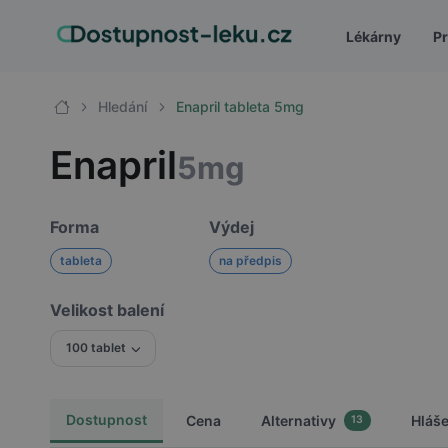
Lékárny
Pr
Hledání
Enapril tableta 5mg
Enapril
5mg
Forma
Výdej
tableta
na předpis
Velikost balení
100 tablet
Dostupnost
Cena
Alternativy
Hláš
13