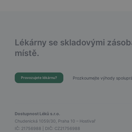
Lékárny se skladovými záso
místě.
Prozkoumejte výhody spoluprá
Provozujete lékárnu?
Dostupnost Léků s.r.o.
Chudenická 1059/30, Praha 10 – Hostivař
IČ: 21756988 | DIČ: CZ21756988