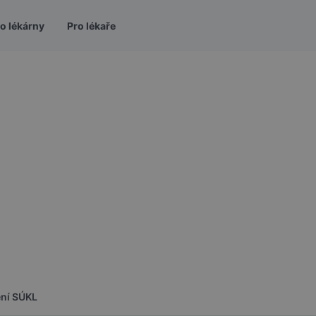
o lékárny
Pro lékaře
ení SÚKL