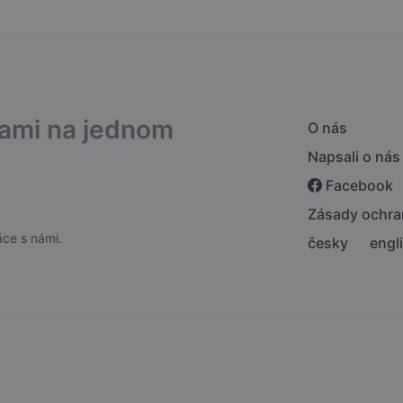
bami na jednom
O nás
Napsali o nás
Facebook
Zásady ochra
ce s námi.
česky
engl