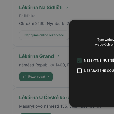
Lékárna Na Sídlišti
Poliklinika
Okružní 2160, Nymburk, 28802
Nepřijímá online rezervace
Tyto webov
webových st
Lékárna Grand
NEZBYTNĚ NUTN
náměstí Republiky 1400, Pardubice, 53002
NEZAŘAZENÉ SO
Rezervovat
Lékárna U České koruny
Masarykovo náměstí 135, Jilemnice, 51401