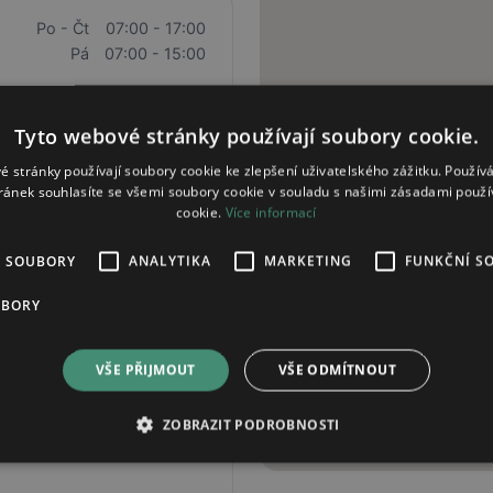
Po - Čt
07:00 - 17:00
Pá
07:00 - 15:00
Tyto webové stránky používají soubory cookie.
é stránky používají soubory cookie ke zlepšení uživatelského zážitku. Použív
ránek souhlasíte se všemi soubory cookie v souladu s našimi zásadami použí
cookie.
Více informací
Po - Pá
8:00 - 19:00
É SOUBORY
ANALYTIKA
MARKETING
FUNKČNÍ S
So
9:00 - 17:00
UBORY
VŠE PŘIJMOUT
VŠE ODMÍTNOUT
Po - Pá
07:30 - 17:00
ZOBRAZIT PODROBNOSTI
So
07:30 - 11:00