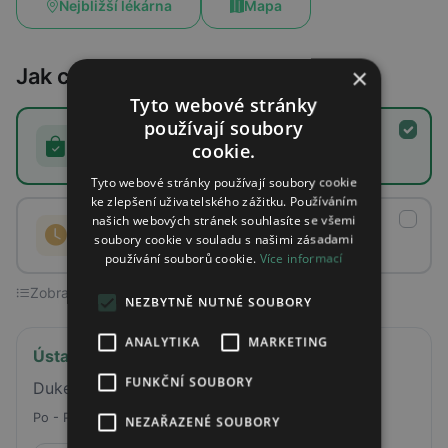
Nejbližší lékárna
Mapa
×
Jak chcete lék získat?
Tyto webové stránky
používají soubory
Ihned k vyzvednutí
(1)
cookie.
Rezervujete, vyzvednete v lékárně
Tyto webové stránky používají soubory cookie
ke zlepšení uživatelského zážitku. Používáním
našich webových stránek souhlasíte se všemi
Na objednávku
(0)
soubory cookie v souladu s našimi zásadami
Lékárna lék objedná a připraví
používání souborů cookie.
Více informací
Zobrazeno 1 z 1 lékárny
NEZBYTNĚ NUTNÉ SOUBORY
ANALYTIKA
MARKETING
Ústavní lékárna Masarykovy nemocnice
FUNKČNÍ SOUBORY
Dukelských hrdinů 200, Rakovník
Po - Pá
07:30 - 16:30
NEZAŘAZENÉ SOUBORY