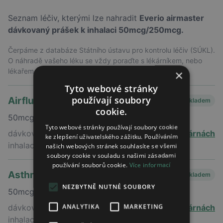
Seznam léčiv, kterými lze nahradit
Everio airmaster
dávkovaný prášek k inhalaci 50mcg/250mcg.
Čerpáme z databáze Státního ústavu pro kontrolu léčiv (SÚKL).
O náhradě vašeho léku se vždy poraďte s lékárníkem, nebo
lékařem, který vám lék předepsal
×
Tyto webové stránky
používají soubory
Airflusan forspiro
Skladem
cookie.
50mcg/250mcg
Tyto webové stránky používají soubory cookie
dávkovaný prášek k
v 35 lékárnách
ke zlepšení uživatelského zážitku. Používáním
inhalaci
našich webových stránek souhlasíte se všemi
soubory cookie v souladu s našimi zásadami
používání souborů cookie.
Více informací
Asthmex
Skladem
NEZBYTNĚ NUTNÉ SOUBORY
50mcg/250mcg
ANALYTIKA
MARKETING
dávkovaný prášek k
v 22 lékárnách
inhalaci