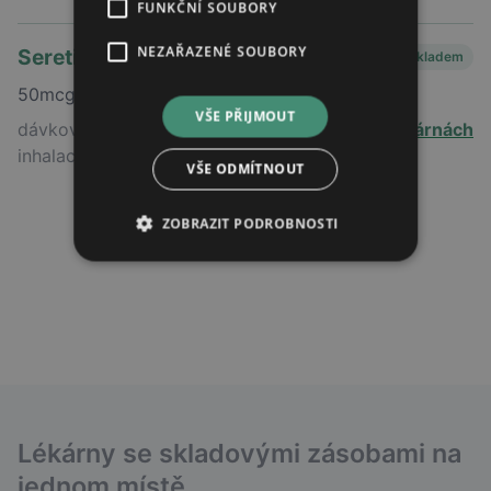
FUNKČNÍ SOUBORY
NEZAŘAZENÉ SOUBORY
Seretide diskus
Skladem
50mcg/250mcg
VŠE PŘIJMOUT
dávkovaný prášek k
v 53 lékárnách
inhalaci
VŠE ODMÍTNOUT
ZOBRAZIT PODROBNOSTI
Lékárny se skladovými zásobami na
jednom místě.