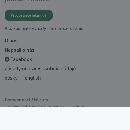
Provozujete lékárnu?
Prozkoumejte výhody spolupráce s námi.
O nás
Napsali o nás
Facebook
Zásady ochrany osobních údajů
česky
english
Dostupnost Léků s.r.o.
Chudenická 1059/30, Praha 10 – Hostivař
IČ: 21756988 | DIČ: CZ21756988
© 2026 Dostupnost Léků s.r.o. Všechna práva vyhrazena.