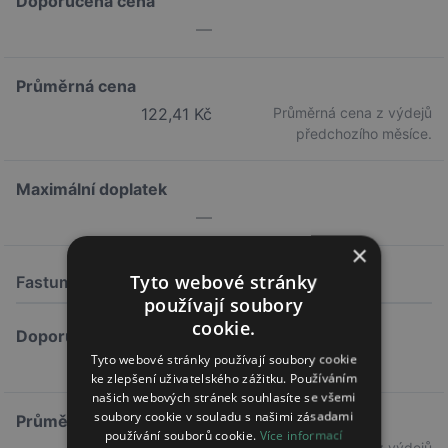
Doporučená cena
—
Průměrná cena
122,41 Kč
Průměrná cena z výdejů
předchozího měsíce.
Maximální doplatek
—
×
Tyto webové stránky
Fastum gel 25mg/g
100G
používají soubory
cookie.
Doporučená cena
Tyto webové stránky používají soubory cookie
218,30 Kč
ke zlepšení uživatelského zážitku. Používáním
našich webových stránek souhlasíte se všemi
soubory cookie v souladu s našimi zásadami
Průměrná cena
používání souborů cookie.
Více informací
Průměrná cena z výdejů