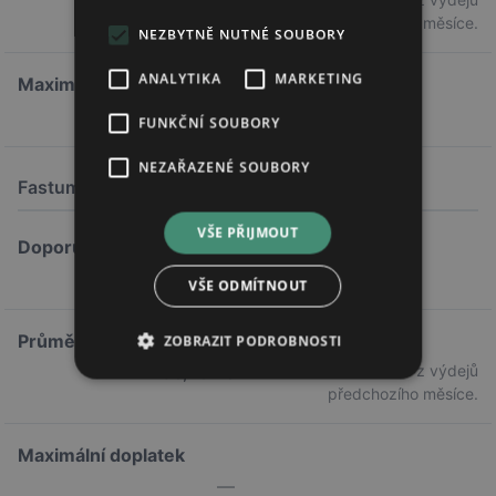
213,97 Kč
předchozího měsíce.
NEZBYTNĚ NUTNÉ SOUBORY
ANALYTIKA
MARKETING
Maximální doplatek
140,74 Kč
FUNKČNÍ SOUBORY
NEZAŘAZENÉ SOUBORY
Fastum gel 25mg/g
100G
VŠE PŘIJMOUT
Doporučená cena
—
VŠE ODMÍTNOUT
Průměrná cena
ZOBRAZIT PODROBNOSTI
196,40 Kč
Průměrná cena z výdejů
předchozího měsíce.
Maximální doplatek
—