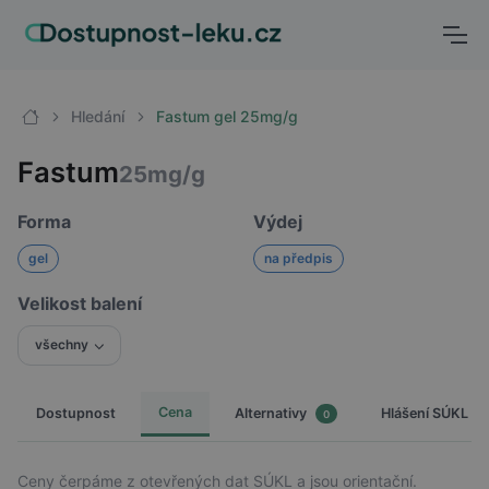
Hledání
Fastum gel 25mg/g
Fastum
25mg/g
Forma
Výdej
gel
na předpis
Velikost balení
všechny
Cena
Dostupnost
Hlášení SÚKL
Alternativy
0
Ceny čerpáme z otevřených dat SÚKL a jsou orientační.