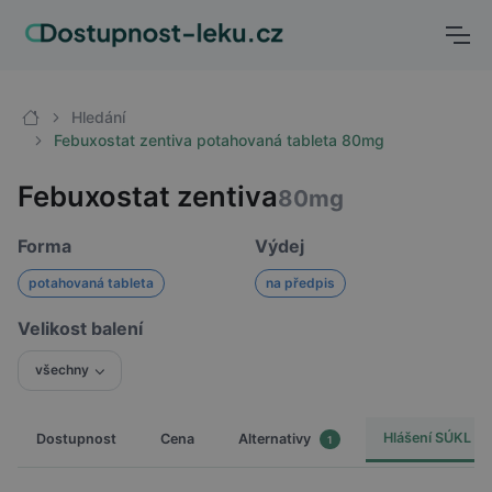
Hledání
Febuxostat zentiva potahovaná tableta 80mg
Febuxostat zentiva
80mg
Forma
Výdej
potahovaná tableta
na předpis
Velikost balení
všechny
Hlášení SÚKL
Dostupnost
Cena
Alternativy
1