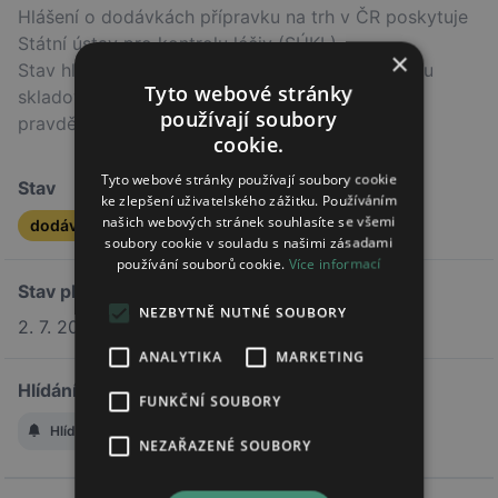
Hlášení o dodávkách přípravku na trh v ČR poskytuje
Státní ústav pro kontrolu léčiv (SÚKL).
×
Stav hlášení nemusí odpovídat skutečnému stavu
Tyto webové stránky
skladových zásob v lékárnách, ale indikuje
používají soubory
pravděpodobný trend.
cookie.
Tyto webové stránky používají soubory cookie
Stav
ke zlepšení uživatelského zážitku. Používáním
našich webových stránek souhlasíte se všemi
dodávka ukončena
soubory cookie v souladu s našimi zásadami
používání souborů cookie.
Více informací
Stav platí od
NEZBYTNĚ NUTNÉ SOUBORY
2. 7. 2025
ANALYTIKA
MARKETING
Hlídání změny stavu
FUNKČNÍ SOUBORY
Hlídat změnu stavu
NEZAŘAZENÉ SOUBORY