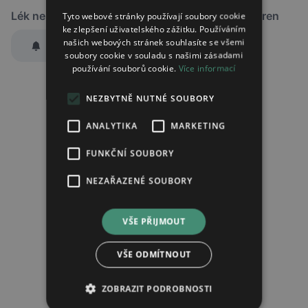
Lék není dostupný v žádné ze sledovaných lékáren
Tyto webové stránky používají soubory cookie
ke zlepšení uživatelského zážitku. Používáním
našich webových stránek souhlasíte se všemi
Hlídat dostupnost
soubory cookie v souladu s našimi zásadami
používání souborů cookie.
Více informací
Zaslat jednorázově emailem informaci o naskladnění
Region:
Praha
NEZBYTNĚ NUTNÉ SOUBORY
Lék:
Finasterid aurovitas potahovaná
tableta 5mg
ANALYTIKA
MARKETING
FUNKČNÍ SOUBORY
Chci dostávat
slevové nabídky a novinky
podle účelu B.4 zásad
NEZAŘAZENÉ SOUBORY
zpracování osobních údajů.
Seznámil/a jsem se se
zásadami zpracování osobních údajů
.
VŠE PŘIJMOUT
Ověřit adresu
VŠE ODMÍTNOUT
ZOBRAZIT PODROBNOSTI