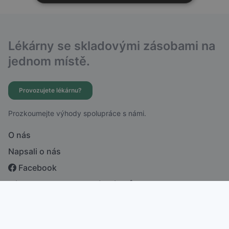
Lékárny se skladovými zásobami na
jednom místě.
Provozujete lékárnu?
Prozkoumejte výhody spolupráce s námi.
O nás
Napsali o nás
Facebook
Zásady ochrany osobních údajů
česky
english