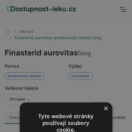
Hledání
Finasterid aurovitas potahovaná tableta 5mg
Finasterid aurovitas
5mg
Forma
Výdej
potahovaná tableta
na předpis
Velikost balení
30 tablet
×
Tyto webové stránky
Dostupnost
Cena
Hlášení SÚKL
Alternativy
0
používají soubory
cookie.