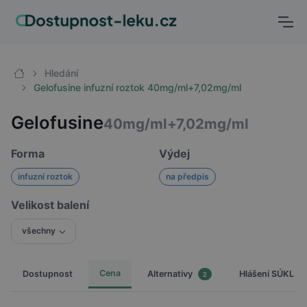
Hledání
Gelofusine infuzní roztok 40mg/ml+7,02mg/ml
Gelofusine
40mg/ml+7,02mg/ml
Forma
Výdej
infuzní roztok
na předpis
Velikost balení
všechny
Cena
Dostupnost
Hlášení SÚKL
Alternativy
2