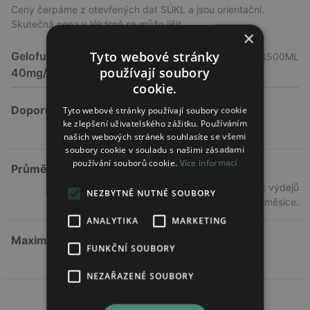
Ceny čerpáme z otevřených dat SÚKL a jsou orientační.
Skutečná cena v lékárně se může lišit.
×
Tyto webové stránky
Gelofusine infuzní roztok
10X500ML
používají soubory
40mg/ml+7,02mg/ml
cookie.
Doporučená cena
Tyto webové stránky používají soubory cookie
ke zlepšení uživatelského zážitku. Používáním
2 486,40 Kč
našich webových stránek souhlasíte se všemi
soubory cookie v souladu s našimi zásadami
používání souborů cookie.
Více informací
Průměrná cena
—
Průměrná cena z výdejů
NEZBYTNĚ NUTNÉ SOUBORY
předchozího měsíce.
ANALYTIKA
MARKETING
Maximální doplatek
FUNKČNÍ SOUBORY
—
NEZAŘAZENÉ SOUBORY