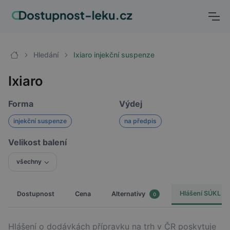
Hledání
Ixiaro injekční suspenze
Ixiaro
Forma
Výdej
injekční suspenze
na předpis
Velikost balení
všechny
Hlášení SÚKL
Dostupnost
Cena
Alternativy
0
Hlášení o dodávkách přípravku na trh v ČR poskytuje