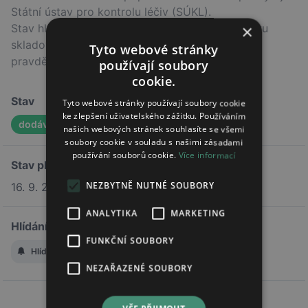
Státní ústav pro kontrolu léčiv (SÚKL).
×
Stav hlášení nemusí odpovídat skutečnému stavu
skladových zásob v lékárnách, ale indikuje
Tyto webové stránky
pravděpodobný trend.
používají soubory
cookie.
Stav
Tyto webové stránky používají soubory cookie
ke zlepšení uživatelského zážitku. Používáním
dodávka obnovena
našich webových stránek souhlasíte se všemi
soubory cookie v souladu s našimi zásadami
používání souborů cookie.
Více informací
Stav platí od
NEZBYTNĚ NUTNÉ SOUBORY
16. 9. 2024
ANALYTIKA
MARKETING
Hlídání změny stavu
FUNKČNÍ SOUBORY
Hlídat změnu stavu
NEZAŘAZENÉ SOUBORY