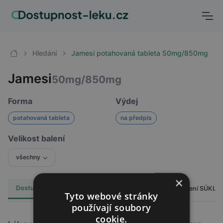
Hledání
Jamesi potahovaná tableta 50mg/850mg
Jamesi
50mg/850mg
Forma
Výdej
potahovaná tableta
na předpis
Velikost balení
všechny
×
Dostupnost
Cena
Hlášení SÚKL
Alternativy
13
Tyto webové stránky
používají soubory
cookie.