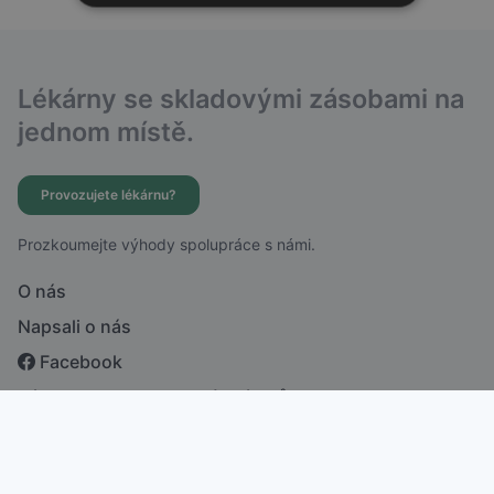
Lékárny se skladovými zásobami na
jednom místě.
Provozujete lékárnu?
Prozkoumejte výhody spolupráce s námi.
O nás
Napsali o nás
Facebook
Zásady ochrany osobních údajů
česky
english