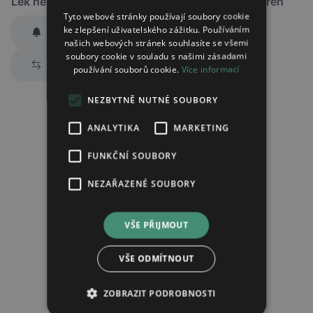
Lék není dostupný v žádné ze sledovaných lékáren
Tyto webové stránky používají soubory cookie
ke zlepšení uživatelského zážitku. Používáním
Hlídat dostupnost
našich webových stránek souhlasíte se všemi
Zaslat jednorázově emailem informaci o naskladnění
soubory cookie v souladu s našimi zásadami
Prozkoumat alternativy
používání souborů cookie.
Více informací
Region:
Praha
Lék:
Jamesi potahovaná tableta
NEZBYTNĚ NUTNÉ SOUBORY
50mg/850mg
ANALYTIKA
MARKETING
hlídat náhrady léku (alternativy)
FUNKČNÍ SOUBORY
NEZAŘAZENÉ SOUBORY
Chci dostávat
slevové nabídky a novinky
podle účelu B.4 zásad
zpracování osobních údajů.
Seznámil/a jsem se se
zásadami zpracování osobních údajů
.
VŠE PŘIJMOUT
Ověřit adresu
VŠE ODMÍTNOUT
ZOBRAZIT PODROBNOSTI