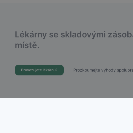
Lékárny se skladovými záso
místě.
Prozkoumejte výhody spoluprá
Provozujete lékárnu?
Dostupnost Léků s.r.o.
Chudenická 1059/30, Praha 10 – Hostivař
IČ: 21756988 | DIČ: CZ21756988