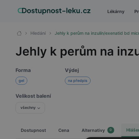
Lékárny
Pr
Hledání
Jehly k perům na inzulín/exenatid bd micr
Jehly k perům na inzu
Forma
Výdej
gel
na předpis
Velikost balení
všechny
Hláše
Dostupnost
Cena
Alternativy
0