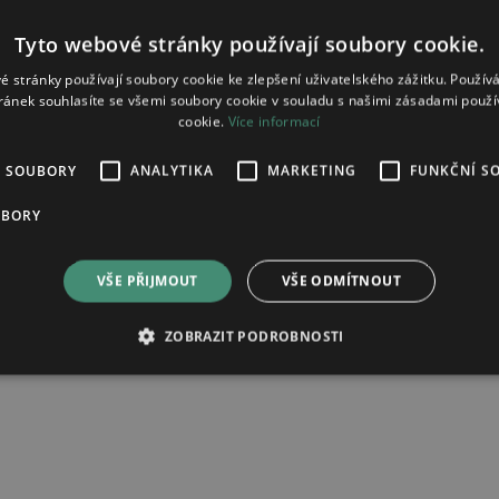
 Státní ústav pro kontrolu léčiv (SÚKL).
Tyto webové stránky používají soubory cookie.
ladových zásob v lékárnách, ale indikuje pravděpodobný tr
é stránky používají soubory cookie ke zlepšení uživatelského zážitku. Použív
ránek souhlasíte se všemi soubory cookie v souladu s našimi zásadami použí
cookie.
Více informací
neznámý
É SOUBORY
ANALYTIKA
MARKETING
FUNKČNÍ S
Hlídat změnu stavu
UBORY
VŠE PŘIJMOUT
VŠE ODMÍTNOUT
ZOBRAZIT PODROBNOSTI