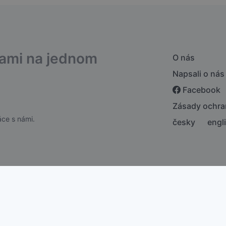
bami na jednom
O nás
Napsali o nás
Facebook
Zásady ochra
ce s námi.
česky
engl