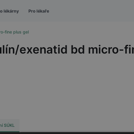
o lékárny
Pro lékaře
o-fine plus gel
lín/exenatid bd micro-fi
ní SÚKL