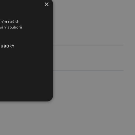
×
end.
áním našich
vání souborů
OUBORY