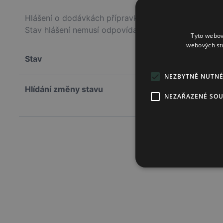
Hlášení o dodávkách přípravku na trh v ČR poskytuje
Stav hlášení nemusí odpovídat skutečnému stavu sk
Tyto webov
webových st
Stav
NEZBYTNĚ NUTN
Hlídání změny stavu
NEZAŘAZENÉ SO