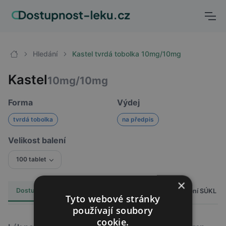
Hledání
Kastel tvrdá tobolka 10mg/10mg
Kastel
10mg/10mg
Forma
Výdej
tvrdá tobolka
na předpis
Velikost balení
100 tablet
×
Dostupnost
Cena
Hlášení SÚKL
Alternativy
0
Tyto webové stránky
používají soubory
cookie.