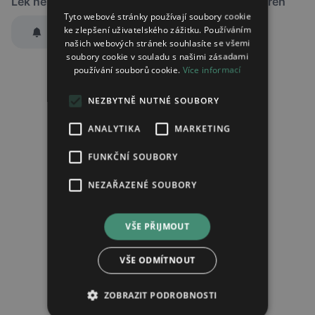
Lék není dostupný v žádné ze sledovaných lékáren
Tyto webové stránky používají soubory cookie
ke zlepšení uživatelského zážitku. Používáním
Hlídat dostupnost
našich webových stránek souhlasíte se všemi
Zaslat jednorázově emailem informaci o naskladnění
soubory cookie v souladu s našimi zásadami
používání souborů cookie.
Více informací
Region:
Praha
Lék:
Kastel tvrdá tobolka 10mg/10mg
NEZBYTNĚ NUTNÉ SOUBORY
ANALYTIKA
MARKETING
Chci dostávat
slevové nabídky a novinky
podle účelu B.4 zásad
FUNKČNÍ SOUBORY
zpracování osobních údajů.
Seznámil/a jsem se se
zásadami zpracování osobních údajů
.
NEZAŘAZENÉ SOUBORY
Ověřit adresu
VŠE PŘIJMOUT
VŠE ODMÍTNOUT
ZOBRAZIT PODROBNOSTI