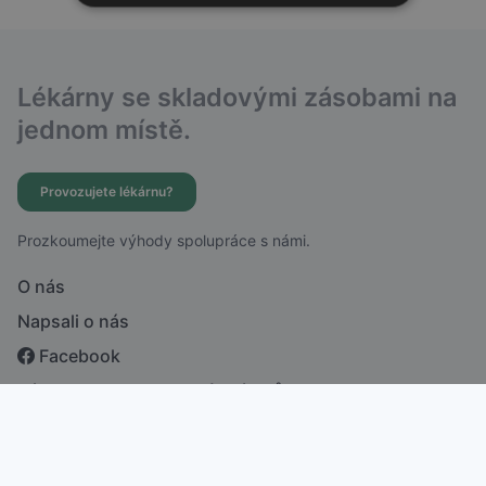
Lékárny se skladovými zásobami na
jednom místě.
Provozujete lékárnu?
Prozkoumejte výhody spolupráce s námi.
O nás
Napsali o nás
Facebook
Zásady ochrany osobních údajů
česky
english