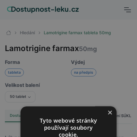
Hledání
Lamotrigine farmax tableta 50mg
Lamotrigine farmax
50mg
Forma
Výdej
tableta
na předpis
Velikost balení
50 tablet
×
Dostupnost
Cena
Hlášení SÚKL
Alternativy
6
Tyto webové stránky
používají soubory
cookie.