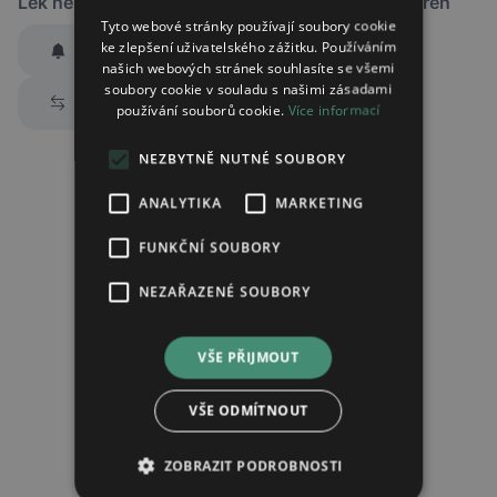
Lék není dostupný v žádné ze sledovaných lékáren
Tyto webové stránky používají soubory cookie
ke zlepšení uživatelského zážitku. Používáním
Hlídat dostupnost
našich webových stránek souhlasíte se všemi
Zaslat jednorázově emailem informaci o naskladnění
soubory cookie v souladu s našimi zásadami
Prozkoumat alternativy
používání souborů cookie.
Více informací
Region:
Praha
Lék:
Lamotrigine farmax tableta 50mg
NEZBYTNĚ NUTNÉ SOUBORY
ANALYTIKA
MARKETING
Chci dostávat
slevové nabídky a novinky
podle účelu B.4 zásad
FUNKČNÍ SOUBORY
zpracování osobních údajů.
Seznámil/a jsem se se
zásadami zpracování osobních údajů
.
NEZAŘAZENÉ SOUBORY
Ověřit adresu
VŠE PŘIJMOUT
VŠE ODMÍTNOUT
ZOBRAZIT PODROBNOSTI