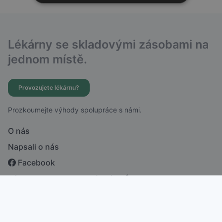
Lékárny se skladovými zásobami na
jednom místě.
Provozujete lékárnu?
Prozkoumejte výhody spolupráce s námi.
O nás
Napsali o nás
Facebook
Zásady ochrany osobních údajů
česky
english