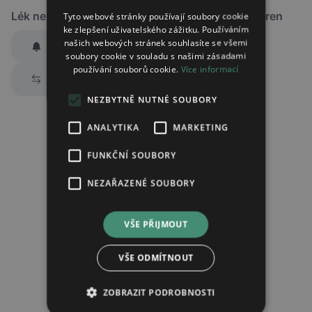
Lék není dostupný v žádné ze sledovaných lékáren
Tyto webové stránky používají soubory cookie
ke zlepšení uživatelského zážitku. Používáním
našich webových stránek souhlasíte se všemi
Hlídat dostupnost
soubory cookie v souladu s našimi zásadami
používání souborů cookie.
Více informací
Zaslat jednorázově emailem informaci o naskladnění
Prozkoumat alternativy
Region:
Praha
NEZBYTNĚ NUTNÉ SOUBORY
Lék:
Lercanidipine medreg potahovaná
tableta 10mg
ANALYTIKA
MARKETING
FUNKČNÍ SOUBORY
Chci dostávat
slevové nabídky a novinky
podle účelu B.4 zásad
NEZAŘAZENÉ SOUBORY
zpracování osobních údajů.
Seznámil/a jsem se se
zásadami zpracování osobních údajů
.
VŠE PŘIJMOUT
Ověřit adresu
VŠE ODMÍTNOUT
ZOBRAZIT PODROBNOSTI