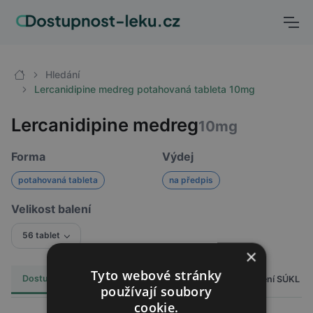
Hledání
Lercanidipine medreg potahovaná tableta 10mg
Lercanidipine medreg
10mg
Forma
Výdej
potahovaná tableta
na předpis
Velikost balení
56 tablet
×
Tyto webové stránky
Dostupnost
Cena
Hlášení SÚKL
Alternativy
5
používají soubory
cookie.