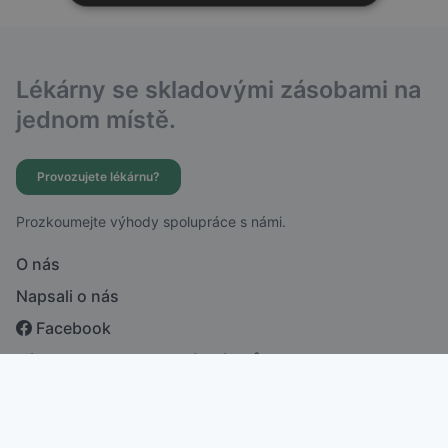
Lékárny se skladovými zásobami na
jednom místě.
Provozujete lékárnu?
Prozkoumejte výhody spolupráce s námi.
O nás
Napsali o nás
Facebook
Zásady ochrany osobních údajů
česky
english