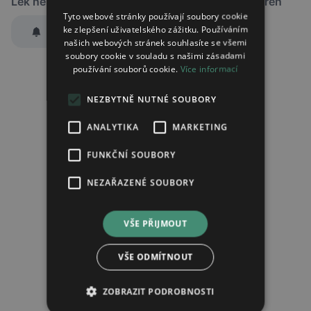
Lék není dostupný v žádné ze sledovaných lékáren
Tyto webové stránky používají soubory cookie
ke zlepšení uživatelského zážitku. Používáním
Hlídat dostupnost
našich webových stránek souhlasíte se všemi
Zaslat jednorázově emailem informaci o naskladnění
soubory cookie v souladu s našimi zásadami
používání souborů cookie.
Více informací
Region:
Praha
Lék:
Lidbree 42mg/ml
NEZBYTNĚ NUTNÉ SOUBORY
ANALYTIKA
MARKETING
Chci dostávat
slevové nabídky a novinky
podle účelu B.4 zásad
FUNKČNÍ SOUBORY
zpracování osobních údajů.
Seznámil/a jsem se se
zásadami zpracování osobních údajů
.
NEZAŘAZENÉ SOUBORY
Ověřit adresu
VŠE PŘIJMOUT
VŠE ODMÍTNOUT
ZOBRAZIT PODROBNOSTI