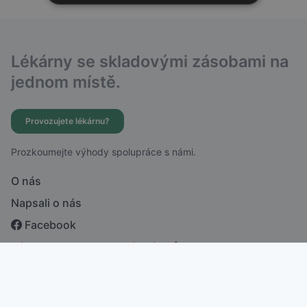
Lékárny se skladovými zásobami na
jednom místě.
Provozujete lékárnu?
Prozkoumejte výhody spolupráce s námi.
O nás
Napsali o nás
Facebook
Zásady ochrany osobních údajů
česky
english