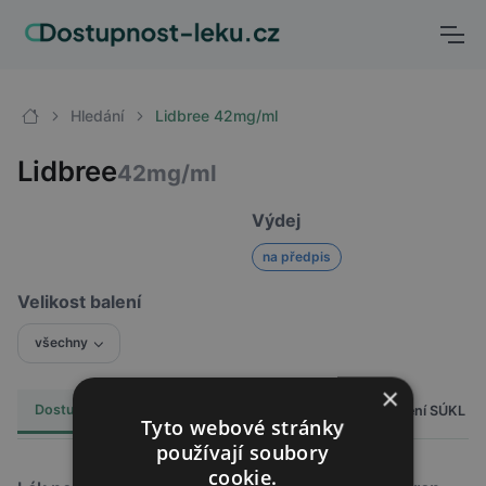
Hledání
Lidbree 42mg/ml
Lidbree
42mg/ml
Výdej
na předpis
Velikost balení
všechny
×
Dostupnost
Cena
Hlášení SÚKL
Alternativy
0
Tyto webové stránky
používají soubory
cookie.