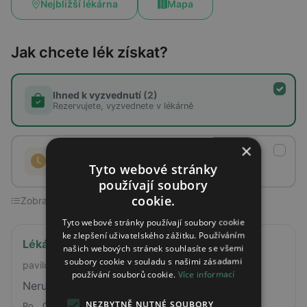
Nejbližší lékárna
Mapa
Jak chcete lék získat?
Ihned k vyzvednutí
(2)
Rezervujete, vyzvednete v lékárně
×
Na objednávku
(0)
Tyto webové stránky
Lékárna lék objedná a připraví
používají soubory
cookie.
Zobrazeno 2 ze 2 lékáren
Tyto webové stránky používají soubory cookie
ke zlepšení uživatelského zážitku. Používáním
Lékárna Nemocnice Šumperk
našich webových stránek souhlasíte se všemi
soubory cookie v souladu s našimi zásadami
pavilon R
používání souborů cookie.
Více informací
Nerudova 640/41, 787 01 Šumperk
NEZBYTNĚ NUTNÉ SOUBORY
Po
07:30 - 16:00