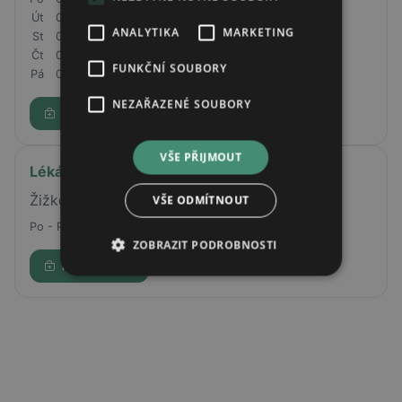
Út
07:30 - 16:00
ANALYTIKA
MARKETING
St
07:30 - 16:00
Čt
07:30 - 16:00
FUNKČNÍ SOUBORY
Pá
07:30 - 16:00
NEZAŘAZENÉ SOUBORY
Rezervovat
VŠE PŘIJMOUT
Lékárna AVE
Žižkova 241/14, Zábřeh, 78901
VŠE ODMÍTNOUT
Po - Pá
07:30 - 17:00
ZOBRAZIT PODROBNOSTI
Rezervovat