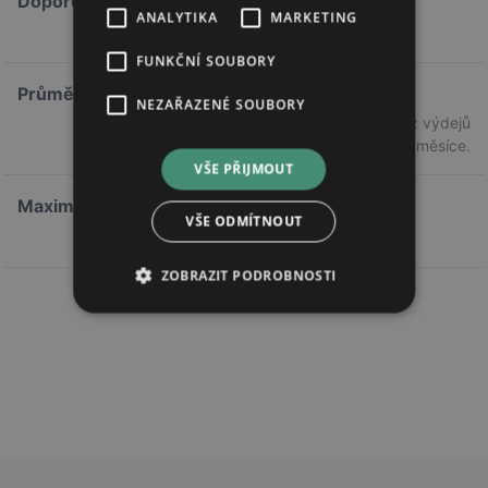
Doporučená cena
ANALYTIKA
MARKETING
80,30 Kč
FUNKČNÍ SOUBORY
Průměrná cena
NEZAŘAZENÉ SOUBORY
80,29 Kč
Průměrná cena z výdejů
předchozího měsíce.
VŠE PŘIJMOUT
Maximální doplatek
VŠE ODMÍTNOUT
0,00 Kč
ZOBRAZIT PODROBNOSTI