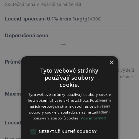
Skutečná cena v lékárně se může lišit.
Locoid lipocream 0,1% krém 1mg/g
1X30G
Doporučená cena
—
×
Průměrná cena
Tyto webové stránky
0,00 Kč
Průměrná cena z výdejů
používají soubory
předchozího měsíce.
cookie.
Maximální doplatek
Tyto webové stránky používají soubory cookie
ke zlepšení uživatelského zážitku. Používáním
—
našich webových stránek souhlasíte se všemi
soubory cookie v souladu s našimi zásadami
používání souborů cookie.
Více informací
Locoid lipocream 0,1% krém 1mg/g
1X30G
NEZBYTNĚ NUTNÉ SOUBORY