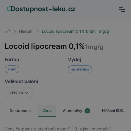
Hledání
Locoid lipocream 0,1% krém 1mg/g
Locoid lipocream 0,1%
1mg/g
Forma
Výdej
krém
na předpis
Velikost balení
všechny
Cena
Dostupnost
Hlášení SÚKL
Alternativy
2
Ceny čerpáme z otevřených dat SÚKL a jsou orientační.