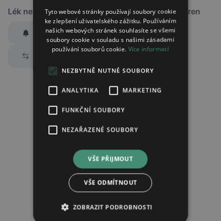
Lék není dostupný v žádné ze sledovaných lékáren
Tyto webové stránky používají soubory cookie
ke zlepšení uživatelského zážitku. Používáním
našich webových stránek souhlasíte se všemi
Hlídat dostupnost
soubory cookie v souladu s našimi zásadami
používání souborů cookie.
Více informací
Zaslat jednorázově emailem informaci o naskladnění
Prozkoumat alternativy
Region:
Praha
NEZBYTNĚ NUTNÉ SOUBORY
Lék:
Metamizol auxilto potahovaná tableta
500mg
ANALYTIKA
MARKETING
FUNKČNÍ SOUBORY
Chci dostávat
slevové nabídky a novinky
podle účelu B.4 zásad
NEZAŘAZENÉ SOUBORY
zpracování osobních údajů.
Seznámil/a jsem se se
zásadami zpracování osobních údajů
.
VŠE PŘIJMOUT
Ověřit adresu
VŠE ODMÍTNOUT
ZOBRAZIT PODROBNOSTI