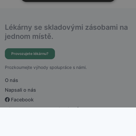
Lékárny se skladovými zásobami na
jednom místě.
Provozujete lékárnu?
Prozkoumejte výhody spolupráce s námi.
O nás
Napsali o nás
Facebook
Zásady ochrany osobních údajů
česky
english