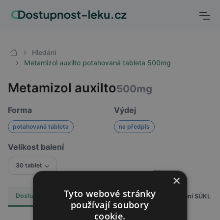
Hledání
Metamizol auxilto potahovaná tableta 500mg
Metamizol auxilto
500mg
Forma
Výdej
potahovaná tableta
na předpis
Velikost balení
30 tablet
×
Tyto webové stránky
Dostupnost
Cena
Hlášení SÚKL
Alternativy
7
používají soubory
cookie.