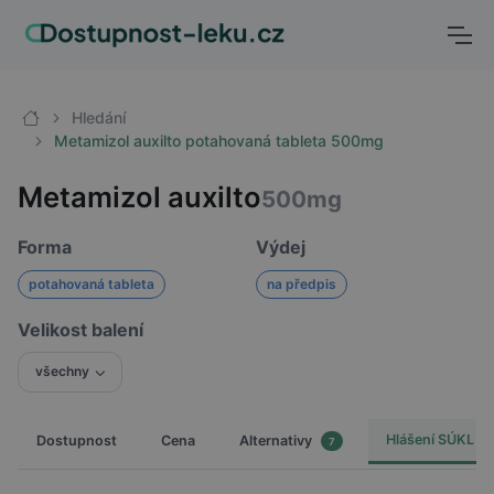
Hledání
Metamizol auxilto potahovaná tableta 500mg
Metamizol auxilto
500mg
Forma
Výdej
potahovaná tableta
na předpis
Velikost balení
všechny
Hlášení SÚKL
Dostupnost
Cena
Alternativy
7