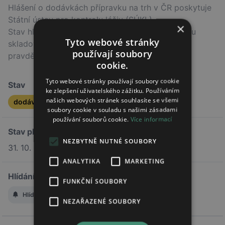
Hlášení o dodávkách přípravku na trh v ČR poskytuje
Státní ústav pro kontrolu léčiv (SÚKL).
×
Stav hlášení nemusí odpovídat skutečnému stavu
Tyto webové stránky
skladových zásob v lékárnách, ale indikuje
používají soubory
pravděpodobný trend.
cookie.
Tyto webové stránky používají soubory cookie
Stav
ke zlepšení uživatelského zážitku. Používáním
našich webových stránek souhlasíte se všemi
dodávka ukončena
soubory cookie v souladu s našimi zásadami
používání souborů cookie.
Více informací
Stav platí od
NEZBYTNĚ NUTNÉ SOUBORY
31. 10. 2025
ANALYTIKA
MARKETING
Hlídání změny stavu
FUNKČNÍ SOUBORY
Hlídat změnu stavu
NEZAŘAZENÉ SOUBORY