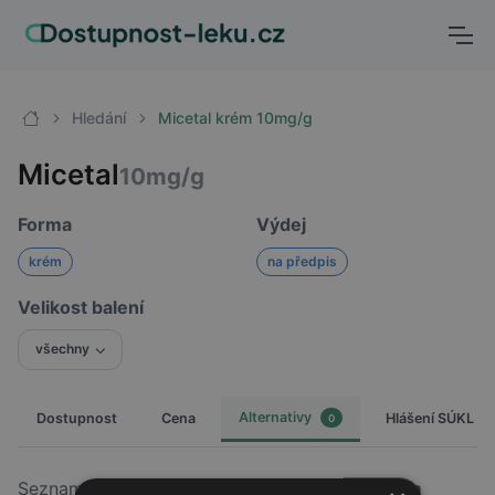
Hledání
Micetal krém 10mg/g
Micetal
10mg/g
Forma
Výdej
krém
na předpis
Velikost balení
všechny
Alternativy
Dostupnost
Cena
Hlášení SÚKL
0
Seznam léčiv, kterými lze nahradit
Micetal krém