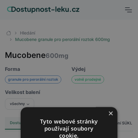
Hledání
Mucobene granule pro perorální roztok 600mg
Mucobene
600mg
Forma
Výdej
granule pro perorální roztok
volně prodejné
Velikost balení
všechny
×
Tyto webové stránky
Dostupnost
Cena
Hlášení SÚKL
Alternativy
4
používají soubory
cookie.