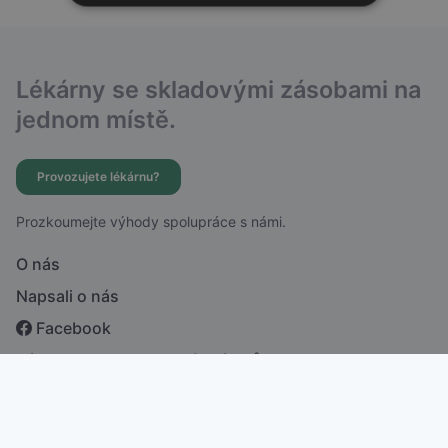
Lékárny se skladovými zásobami na
jednom místě.
Provozujete lékárnu?
Prozkoumejte výhody spolupráce s námi.
O nás
Napsali o nás
Facebook
Zásady ochrany osobních údajů
česky
english