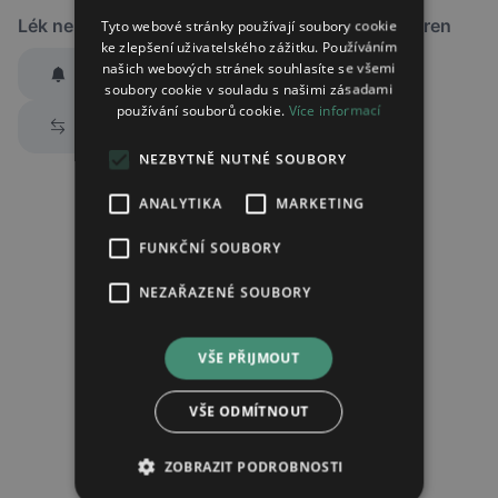
Lék není dostupný v žádné ze sledovaných lékáren
Tyto webové stránky používají soubory cookie
ke zlepšení uživatelského zážitku. Používáním
našich webových stránek souhlasíte se všemi
Hlídat dostupnost
soubory cookie v souladu s našimi zásadami
používání souborů cookie.
Více informací
Zaslat jednorázově emailem informaci o naskladnění
Prozkoumat alternativy
Region:
Praha
NEZBYTNĚ NUTNÉ SOUBORY
Lék:
Mucobene granule pro perorální
roztok 600mg
ANALYTIKA
MARKETING
hlídat náhrady léku (alternativy)
FUNKČNÍ SOUBORY
NEZAŘAZENÉ SOUBORY
Chci dostávat
slevové nabídky a novinky
podle účelu B.4 zásad
zpracování osobních údajů.
VŠE PŘIJMOUT
Seznámil/a jsem se se
zásadami zpracování osobních údajů
.
VŠE ODMÍTNOUT
Ověřit adresu
ZOBRAZIT PODROBNOSTI