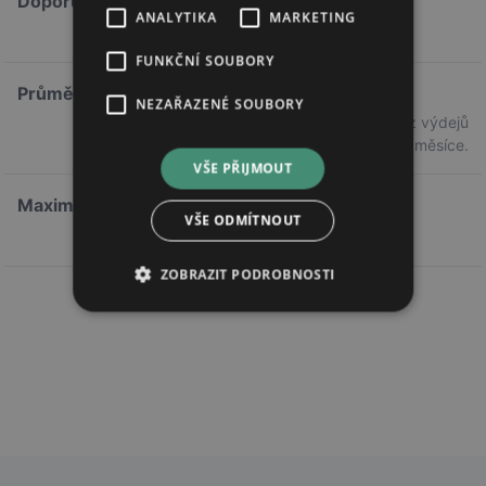
Doporučená cena
ANALYTIKA
MARKETING
—
FUNKČNÍ SOUBORY
Průměrná cena
NEZAŘAZENÉ SOUBORY
170,61 Kč
Průměrná cena z výdejů
předchozího měsíce.
VŠE PŘIJMOUT
Maximální doplatek
VŠE ODMÍTNOUT
—
ZOBRAZIT PODROBNOSTI