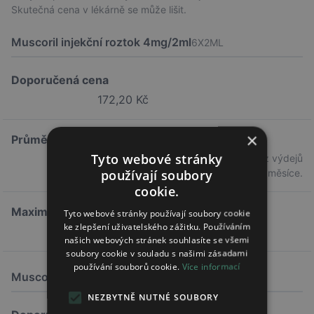
Skutečná cena v lékárně se může lišit.
Muscoril injekční roztok 4mg/2ml
6X2ML
Doporučená cena
172,20 Kč
×
Průměrná cena
Tyto webové stránky
171,65 Kč
Průměrná cena z výdejů
používají soubory
předchozího měsíce.
cookie.
Maximální doplatek
Tyto webové stránky používají soubory cookie
ke zlepšení uživatelského zážitku. Používáním
21,72 Kč
našich webových stránek souhlasíte se všemi
soubory cookie v souladu s našimi zásadami
používání souborů cookie.
Více informací
Muscoril injekční roztok 4mg/2ml
6X2ML
NEZBYTNĚ NUTNÉ SOUBORY