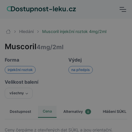
Hledání
Muscoril injekční roztok 4mg/2ml
Muscoril
4mg/2ml
Forma
Výdej
injekční roztok
na předpis
Velikost balení
všechny
Cena
Dostupnost
Hlášení SÚKL
Alternativy
0
Ceny čerpáme z otevřených dat SÚKL a jsou orientační.