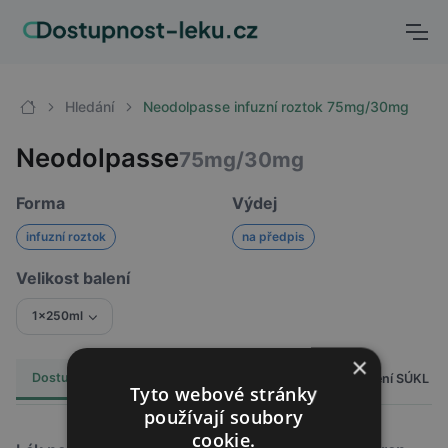
Hledání
Neodolpasse infuzní roztok 75mg/30mg
Neodolpasse
75mg/30mg
Forma
Výdej
infuzní roztok
na předpis
Velikost balení
1x250ml
×
Dostupnost
Cena
Hlášení SÚKL
Alternativy
0
Tyto webové stránky
používají soubory
cookie.