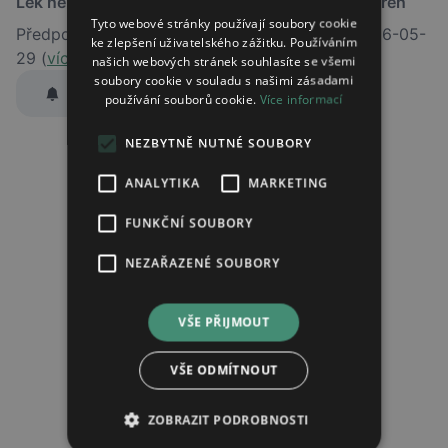
Lék není dostupný v žádné ze sledovaných lékáren
Tyto webové stránky používají soubory cookie
Předpokládaný termín obnovení dodávky je 2026-05-
ke zlepšení uživatelského zážitku. Používáním
29 (
více informací
)
našich webových stránek souhlasíte se všemi
soubory cookie v souladu s našimi zásadami
Hlídat dostupnost
používání souborů cookie.
Více informací
Zaslat jednorázově emailem informaci o naskladnění
NEZBYTNĚ NUTNÉ SOUBORY
Region:
Praha
Lék:
Neodolpasse infuzní roztok
ANALYTIKA
MARKETING
75mg/30mg
FUNKČNÍ SOUBORY
hlídat náhrady léku (alternativy)
NEZAŘAZENÉ SOUBORY
Chci dostávat
slevové nabídky a novinky
podle účelu B.4 zásad
VŠE PŘIJMOUT
zpracování osobních údajů.
Seznámil/a jsem se se
zásadami zpracování osobních údajů
.
VŠE ODMÍTNOUT
Ověřit adresu
ZOBRAZIT PODROBNOSTI