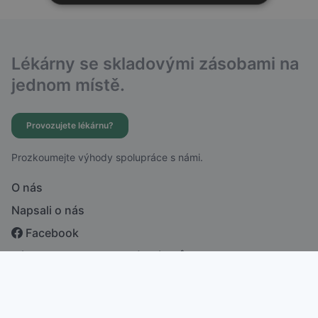
Lékárny se skladovými zásobami na
jednom místě.
Provozujete lékárnu?
Prozkoumejte výhody spolupráce s námi.
O nás
Napsali o nás
Facebook
Zásady ochrany osobních údajů
česky
english