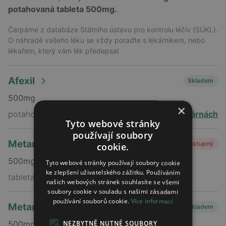
potahovaná tableta 500mg.
Čerpáme z databáze Státního ústavu pro kontrolu léčiv (SÚKL).
O náhradě vašeho léku se vždy poraďte s lékárníkem, nebo
lékařem, který vám lék předepsal
Afexil
Skladem
500mg
×
potahovaná tableta
v 61 lékárnách
Tyto webové stránky
používají soubory
Metamizol medreg
Nedostupný
cookie.
500mg
Tyto webové stránky používají soubory cookie
ke zlepšení uživatelského zážitku. Používáním
tableta
našich webových stránek souhlasíte se všemi
soubory cookie v souladu s našimi zásadami
používání souborů cookie.
Více informací
Metamizol stada
Skladem
NEZBYTNĚ NUTNÉ SOUBORY
500mg