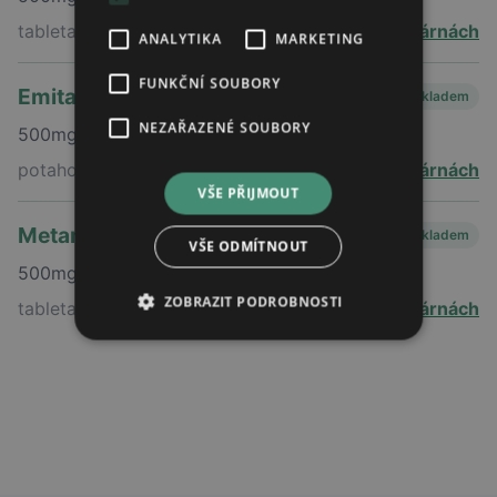
tableta
v 68 lékárnách
ANALYTIKA
MARKETING
FUNKČNÍ SOUBORY
Emitazem
Skladem
NEZAŘAZENÉ SOUBORY
500mg
potahovaná tableta
v 19 lékárnách
VŠE PŘIJMOUT
Metamizol teva
Skladem
VŠE ODMÍTNOUT
500mg
ZOBRAZIT PODROBNOSTI
tableta
v 18 lékárnách