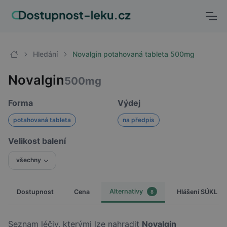
Hledání
Novalgin potahovaná tableta 500mg
Novalgin
500mg
Forma
Výdej
potahovaná tableta
na předpis
Velikost balení
všechny
Alternativy
Dostupnost
Cena
Hlášení SÚKL
8
Seznam léčiv, kterými lze nahradit
Novalgin