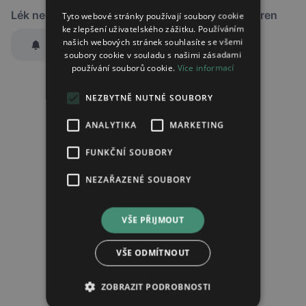
Lék není dostupný v žádné ze sledovaných lékáren
Tyto webové stránky používají soubory cookie
ke zlepšení uživatelského zážitku. Používáním
našich webových stránek souhlasíte se všemi
Hlídat dostupnost
soubory cookie v souladu s našimi zásadami
používání souborů cookie.
Více informací
Zaslat jednorázově emailem informaci o naskladnění
Region:
Praha
NEZBYTNĚ NUTNÉ SOUBORY
Lék:
Nutrego fibre+ s pŘÍchutÍ vanilka
perorální roztok
ANALYTIKA
MARKETING
FUNKČNÍ SOUBORY
Chci dostávat
slevové nabídky a novinky
podle účelu B.4 zásad
NEZAŘAZENÉ SOUBORY
zpracování osobních údajů.
Seznámil/a jsem se se
zásadami zpracování osobních údajů
.
VŠE PŘIJMOUT
Ověřit adresu
VŠE ODMÍTNOUT
ZOBRAZIT PODROBNOSTI