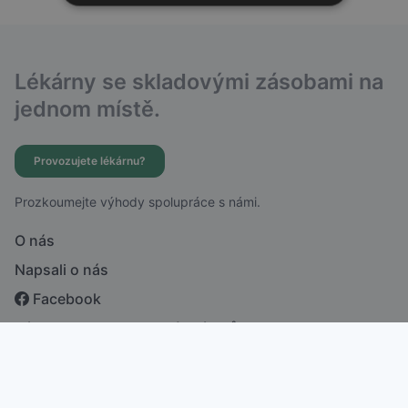
Lékárny se skladovými zásobami na
jednom místě.
Provozujete lékárnu?
Prozkoumejte výhody spolupráce s námi.
O nás
Napsali o nás
Facebook
Zásady ochrany osobních údajů
česky
english