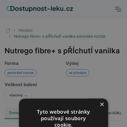
Hledání
Nutrego fibre+ s pŘÍchutÍ vanilka perorální roztok
Nutrego fibre+ s pŘÍchutÍ vanilka
Forma
Výdej
perorální roztok
na předpis
Velikost balení
všechny
×
Tyto webové stránky
Dostupnost
Cena
Hlášení SÚKL
Alternativy
0
používají soubory
cookie.