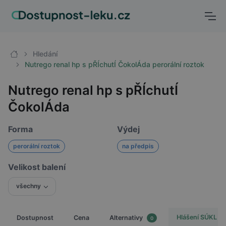
Hledání
Nutrego renal hp s pŘÍchutÍ ČokolÁda perorální roztok
Nutrego renal hp s pŘÍchutÍ
ČokolÁda
Forma
Výdej
perorální roztok
na předpis
Velikost balení
všechny
Hlášení SÚKL
Dostupnost
Cena
Alternativy
0