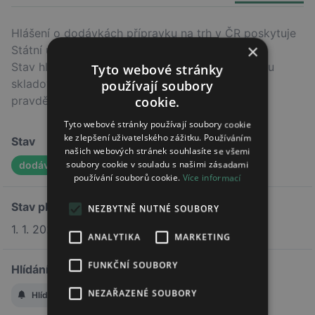
Hlášení o dodávkách přípravku na trh v ČR poskytuje
×
Státní ústav pro kontrolu léčiv (SÚKL).
Stav hlášení nemusí odpovídat skutečnému stavu
Tyto webové stránky
skladových zásob v lékárnách, ale indikuje
používají soubory
pravděpodobný trend.
cookie.
Tyto webové stránky používají soubory cookie
ke zlepšení uživatelského zážitku. Používáním
Stav
našich webových stránek souhlasíte se všemi
soubory cookie v souladu s našimi zásadami
dodávka zahájena
používání souborů cookie.
Více informací
Stav platí od
NEZBYTNĚ NUTNÉ SOUBORY
1. 1. 2022
ANALYTIKA
MARKETING
FUNKČNÍ SOUBORY
Hlídání změny stavu
NEZAŘAZENÉ SOUBORY
Hlídat změnu stavu