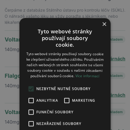
Čerpáme z databáze Státního ústavu pro kontrolu léčiv (SÚKL).
O náhradě vašeho léku se vždy poraďte s lékárníkem, nebo
×
lékařem, který vám lék předepsal
Tyto webové stránky
používají soubory
Voltaren
Skladem
cookie.
140mg
Tyto webové stránky používají soubory cookie
ve 2 lékárnách
ke zlepšení uživatelského zážitku. Používáním
našich webových stránek souhlasíte se všemi
soubory cookie v souladu s našimi zásadami
Flalgo
používání souborů cookie.
Více informací
Skladem
140mg
NEZBYTNĚ NUTNÉ SOUBORY
v 15 lékárnách
ANALYTIKA
MARKETING
Voltaren 1x dennĚ
FUNKČNÍ SOUBORY
Skladem
140mg
NEZAŘAZENÉ SOUBORY