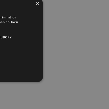
×
áním našich
vání souborů
OUBORY