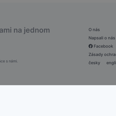
bami na jednom
O nás
Napsali o nás
Facebook
Zásady ochra
ce s námi.
česky
engl