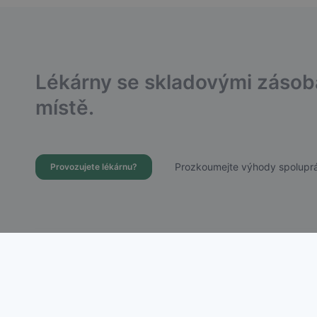
Lékárny se skladovými záso
místě.
Prozkoumejte výhody spoluprá
Provozujete lékárnu?
Dostupnost Léků s.r.o.
Chudenická 1059/30, Praha 10 – Hostivař
IČ: 21756988 | DIČ: CZ21756988