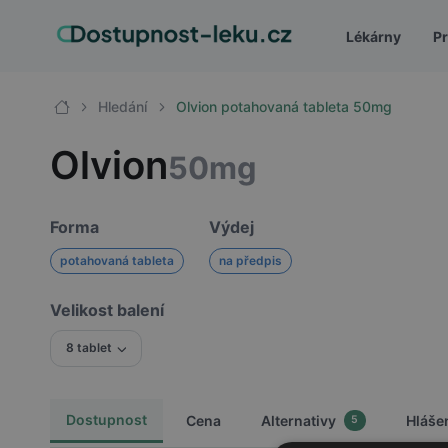
Lékárny
Pr
Hledání
Olvion potahovaná tableta 50mg
Olvion
50mg
Forma
Výdej
potahovaná tableta
na předpis
Velikost balení
8 tablet
Dostupnost
Cena
Alternativy
Hláše
5