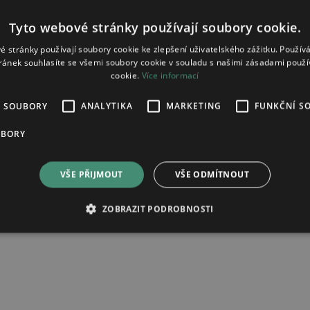
Tyto webové stránky používají soubory cookie.
é stránky používají soubory cookie ke zlepšení uživatelského zážitku. Použív
ránek souhlasíte se všemi soubory cookie v souladu s našimi zásadami použí
cookie.
Více informací
É SOUBORY
ANALYTIKA
MARKETING
FUNKČNÍ S
 50mg
UBORY
VŠE PŘIJMOUT
VŠE ODMÍTNOUT
ad zpracování osobních údajů.
ZOBRAZIT PODROBNOSTI