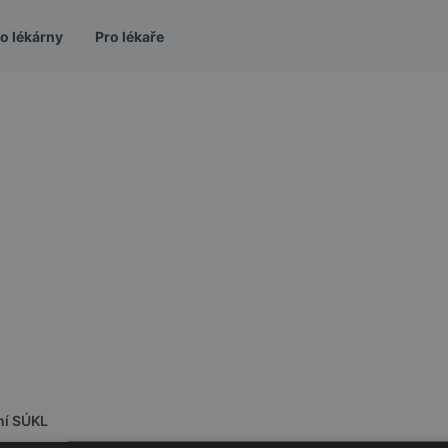
o lékárny
Pro lékaře
ní SÚKL