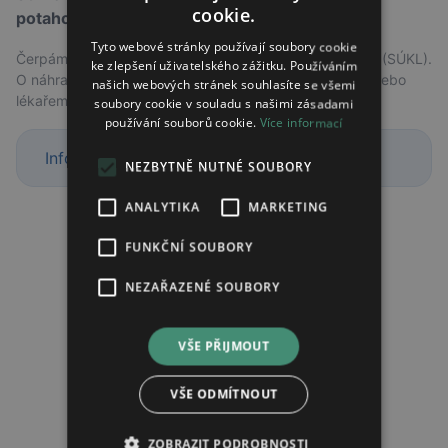
cookie.
potahovaná tableta 150mg.
Tyto webové stránky používají soubory cookie
Čerpáme z databáze Státního ústavu pro kontrolu léčiv (SÚKL).
ke zlepšení uživatelského zážitku. Používáním
O náhradě vašeho léku se vždy poraďte s lékárníkem, nebo
našich webových stránek souhlasíte se všemi
lékařem, který vám lék předepsal
soubory cookie v souladu s našimi zásadami
používání souborů cookie.
Více informací
Informace o alternativách nejsou k dispozici
NEZBYTNĚ NUTNÉ SOUBORY
ANALYTIKA
MARKETING
FUNKČNÍ SOUBORY
NEZAŘAZENÉ SOUBORY
VŠE PŘIJMOUT
VŠE ODMÍTNOUT
ZOBRAZIT PODROBNOSTI