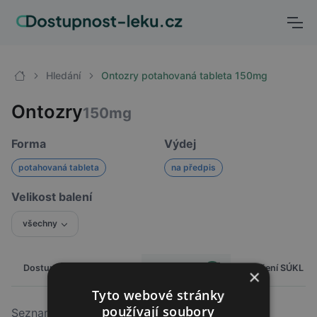
Hledání
Ontozry potahovaná tableta 150mg
Ontozry
150mg
Forma
Výdej
potahovaná tableta
na předpis
Velikost balení
všechny
Alternativy
Dostupnost
Cena
Hlášení SÚKL
0
×
Tyto webové stránky
používají soubory
Seznam léčiv, kterými lze nahradit
Ontozry