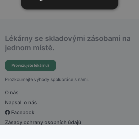
Lékárny se skladovými zásobami na
jednom místě.
Provozujete lékárnu?
Prozkoumejte výhody spolupráce s námi.
O nás
Napsali o nás
Facebook
Zásady ochrany osobních údajů
česky
english