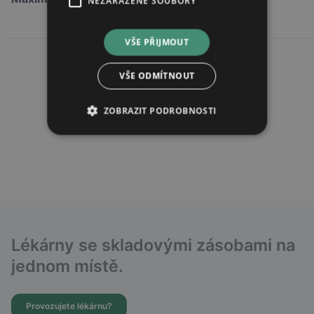
NEZAŘAZENÉ SOUBORY
2 069,22 Kč
VŠE PŘIJMOUT
VŠE ODMÍTNOUT
ZOBRAZIT PODROBNOSTI
Lékárny se skladovými zásobami na
jednom místě.
Provozujete lékárnu?