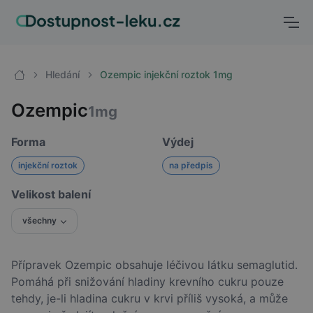
Hledání
Ozempic injekční roztok 1mg
Ozempic
1mg
Forma
Výdej
injekční roztok
na předpis
Velikost balení
všechny
Přípravek Ozempic obsahuje léčivou látku semaglutid.
Pomáhá při snižování hladiny krevního cukru pouze
tehdy, je-li hladina cukru v krvi příliš vysoká, a může