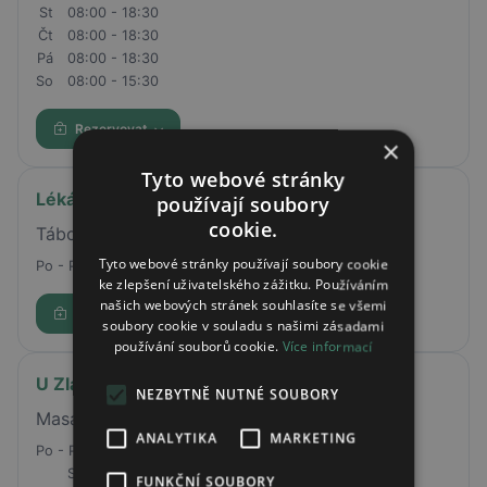
St
08:00 - 18:30
Čt
08:00 - 18:30
Pá
08:00 - 18:30
So
08:00 - 15:30
Rezervovat
×
Tyto webové stránky
Lékárna Olšanka
používají soubory
cookie.
Táboritská 17/26, Praha 3, 13000
Tyto webové stránky používají soubory cookie
Po - Pá
8:00 - 18:00
ke zlepšení uživatelského zážitku. Používáním
našich webových stránek souhlasíte se všemi
Rezervovat
soubory cookie v souladu s našimi zásadami
používání souborů cookie.
Více informací
U Zlaté koruny
NEZBYTNĚ NUTNÉ SOUBORY
Masarykovo náměstí 12/16, Kyjov, 69701
ANALYTIKA
MARKETING
Po - Pá
07:00 - 17:00
So
07:30 - 11:30
FUNKČNÍ SOUBORY