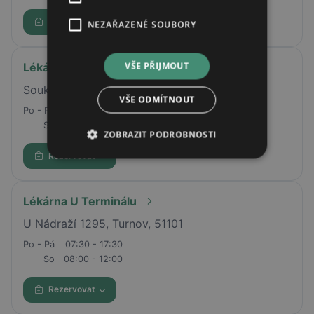
Rezervovat
NEZAŘAZENÉ SOUBORY
VŠE PŘIJMOUT
Lékárna U Orla
Soukenné nám. 4, Liberec
VŠE ODMÍTNOUT
Po - Pá
07:00 - 19:00
So
08:00 - 12:00
ZOBRAZIT PODROBNOSTI
Rezervovat
Lékárna U Terminálu
U Nádraží 1295, Turnov, 51101
Po - Pá
07:30 - 17:30
So
08:00 - 12:00
Rezervovat