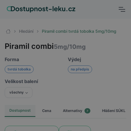
Hledání
Piramil combi tvrdá tobolka 5mg/10mg
Piramil combi
5mg/10mg
Forma
Výdej
tvrdá tobolka
na předpis
Velikost balení
všechny
Dostupnost
Cena
Hlášení SÚKL
Alternativy
7