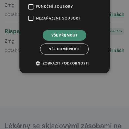
2mg
FUNKČNÍ SOUBORY
potahovaná tableta
v 17 lékárnách
NEZAŘAZENÉ SOUBORY
Risperidon vipharm
Skladem
VŠE PŘIJMOUT
2mg
VŠE ODMÍTNOUT
potahovaná tableta
v 30 lékárnách
ZOBRAZIT PODROBNOSTI
Lékárny se skladovými zásobami na