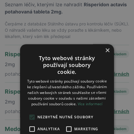
Seznam léčiv, kterými lze nahradit
Risperidon actavis
potahovaná tableta 2mg.
Čerpáme z databáze Státního ústavu pro kontrolu léčiv (SÚKL).
O náhradě vašeho léku se vždy poraďte s lékárníkem, nebo
lékařem, který vám lék předepsal
×
Rispen
Skladem
Tyto webové stránky
používají soubory
2mg
cookie.
potahovaná tableta
ve 4 lékárnách
Tyto webové stránky používají soubory cookie
ke zlepšení uživatelského zážitku. Používáním
Risperdal
Skladem
našich webových stránek souhlasíte se všemi
soubory cookie v souladu s našimi zásadami
2mg
používání souborů cookie.
Více informací
potahovaná tableta
v 23 lékárnách
NEZBYTNĚ NUTNÉ SOUBORY
Medorisper
ANALYTIKA
MARKETING
Skladem