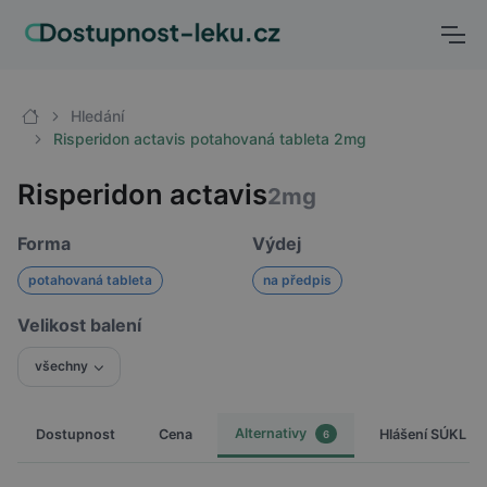
Hledání
Risperidon actavis potahovaná tableta 2mg
Risperidon actavis
2mg
Forma
Výdej
potahovaná tableta
na předpis
Velikost balení
všechny
Alternativy
Dostupnost
Cena
Hlášení SÚKL
6