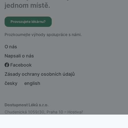
jednom místě.
Provozujete lékárnu?
Prozkoumejte výhody spolupráce s námi.
O nás
Napsali o nás
Facebook
Zásady ochrany osobních údajů
česky
english
Dostupnost Léků s.r.o.
Chudenická 1059/30, Praha 10 – Hostivař
IČ: 21756988 | DIČ: CZ21756988