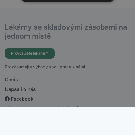
Lékárny se skladovými zásobami na
jednom místě.
Provozujete lékárnu?
Prozkoumejte výhody spolupráce s námi.
O nás
Napsali o nás
Facebook
Zásady ochrany osobních údajů
česky
english