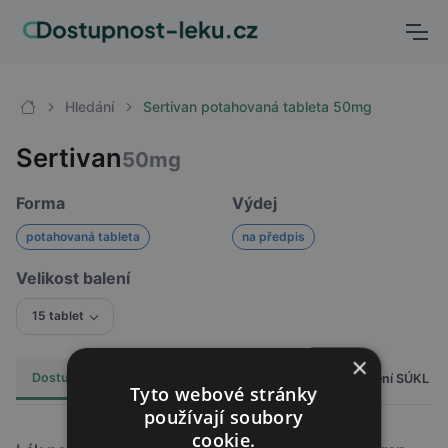
Hledání
Sertivan potahovaná tableta 50mg
Sertivan
50mg
Forma
Výdej
potahovaná tableta
na předpis
Velikost balení
15 tablet
×
Dostupnost
Cena
Hlášení SÚKL
Alternativy
9
Tyto webové stránky
používají soubory
cookie.