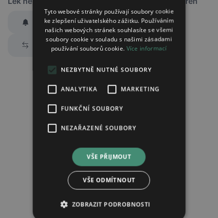
Lék není dostupný v žádné ze sledovaných lékáren
Tyto webové stránky používají soubory cookie
ke zlepšení uživatelského zážitku. Používáním
Hlídat dostupnost
našich webových stránek souhlasíte se všemi
Zaslat jednorázově emailem informaci o naskladnění
soubory cookie v souladu s našimi zásadami
Prozkoumat alternativy
používání souborů cookie.
Více informací
Region:
Praha
Lék:
Sertivan potahovaná tableta 50mg
NEZBYTNĚ NUTNÉ SOUBORY
ANALYTIKA
MARKETING
Chci dostávat
slevové nabídky a novinky
podle účelu B.4 zásad
FUNKČNÍ SOUBORY
zpracování osobních údajů.
Seznámil/a jsem se se
zásadami zpracování osobních údajů
.
NEZAŘAZENÉ SOUBORY
Ověřit adresu
VŠE PŘIJMOUT
VŠE ODMÍTNOUT
ZOBRAZIT PODROBNOSTI