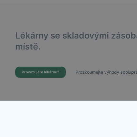
Lékárny se skladovými záso
místě.
Prozkoumejte výhody spoluprá
Provozujete lékárnu?
Dostupnost Léků s.r.o.
Chudenická 1059/30, Praha 10 – Hostivař
IČ: 21756988 | DIČ: CZ21756988