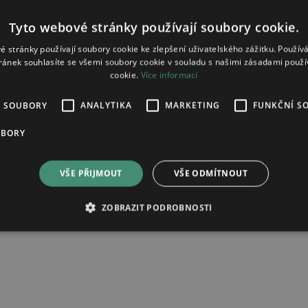
Tyto webové stránky používají soubory cookie.
é stránky používají soubory cookie ke zlepšení uživatelského zážitku. Použív
ránek souhlasíte se všemi soubory cookie v souladu s našimi zásadami použí
cookie.
Více informací
É SOUBORY
ANALYTIKA
MARKETING
FUNKČNÍ S
 k inhalaci parou 100%
UBORY
VŠE PŘIJMOUT
VŠE ODMÍTNOUT
ad zpracování osobních údajů.
ZOBRAZIT PODROBNOSTI