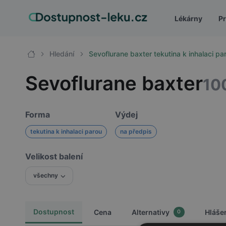
Lékárny
Pr
Hledání
Sevoflurane baxter tekutina k inhalaci p
Sevoflurane baxter
10
Forma
Výdej
tekutina k inhalaci parou
na předpis
Velikost balení
všechny
Dostupnost
Cena
Alternativy
Hláše
0