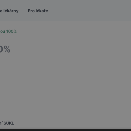
o lékárny
Pro lékaře
arou 100%
0%
ní SÚKL