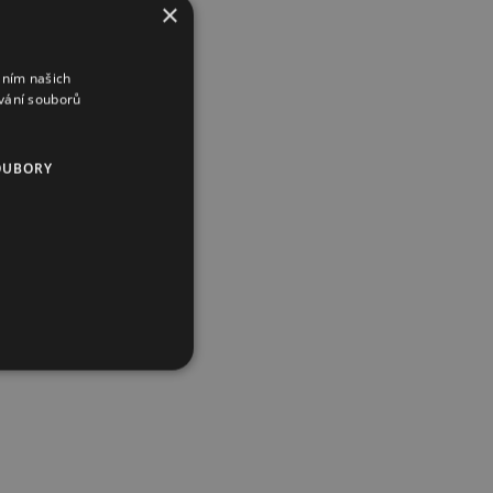
×
áním našich
vání souborů
OUBORY