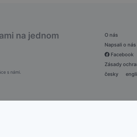
bami na jednom
O nás
Napsali o nás
Facebook
Zásady ochra
ce s námi.
česky
engl