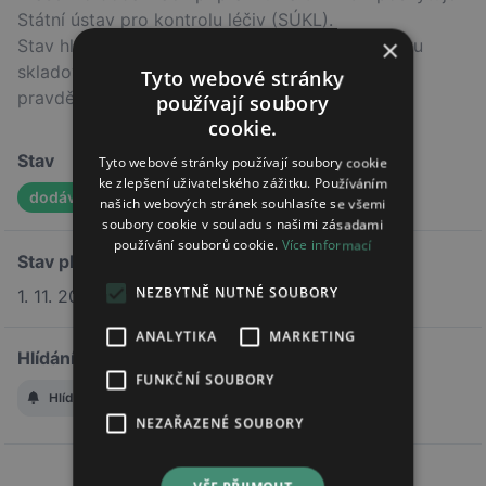
Státní ústav pro kontrolu léčiv (SÚKL).
×
Stav hlášení nemusí odpovídat skutečnému stavu
skladových zásob v lékárnách, ale indikuje
Tyto webové stránky
pravděpodobný trend.
používají soubory
cookie.
Stav
Tyto webové stránky používají soubory cookie
ke zlepšení uživatelského zážitku. Používáním
dodávka obnovena
našich webových stránek souhlasíte se všemi
soubory cookie v souladu s našimi zásadami
používání souborů cookie.
Více informací
Stav platí od
NEZBYTNĚ NUTNÉ SOUBORY
1. 11. 2023
ANALYTIKA
MARKETING
Hlídání změny stavu
FUNKČNÍ SOUBORY
Hlídat změnu stavu
NEZAŘAZENÉ SOUBORY