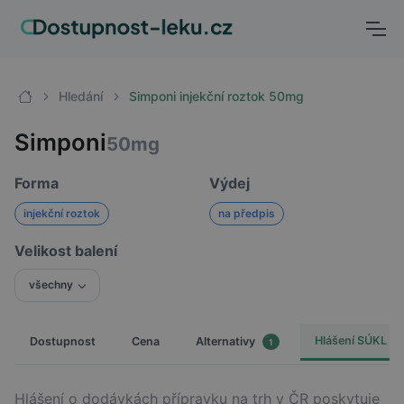
Hledání
Simponi injekční roztok 50mg
Simponi
50mg
Forma
Výdej
injekční roztok
na předpis
Velikost balení
všechny
Hlášení SÚKL
Dostupnost
Cena
Alternativy
1
Hlášení o dodávkách přípravku na trh v ČR poskytuje